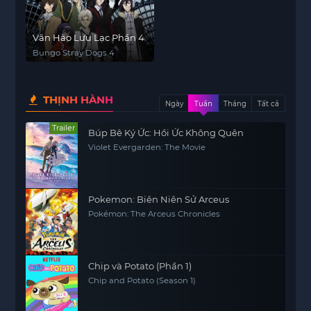
Văn Hào Lưu Lạc Phần 4
Bungo Stray Dogs 4
THỊNH HÀNH
Ngày
Tuần
Tháng
Tất cả
Trailer
Búp Bê Ký Ức: Hồi Ức Không Quên
Violet Evergarden: The Movie
Pokemon: Biên Niên Sử Arceus
Pokémon: The Arceus Chronicles
Chip và Potato (Phần 1)
Chip and Potato (Season 1)