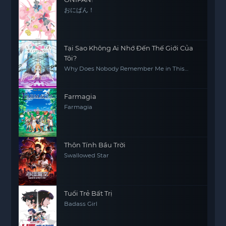
おにぱん！
Tại Sao Không Ai Nhớ Đến Thế Giới Của
Tôi?
Why Does Nobody Remember Me in This
World?
Farmagia
Farmagia
Thôn Tính Bầu Trời
Swallowed Star
Tuổi Trẻ Bất Trị
Badass Girl