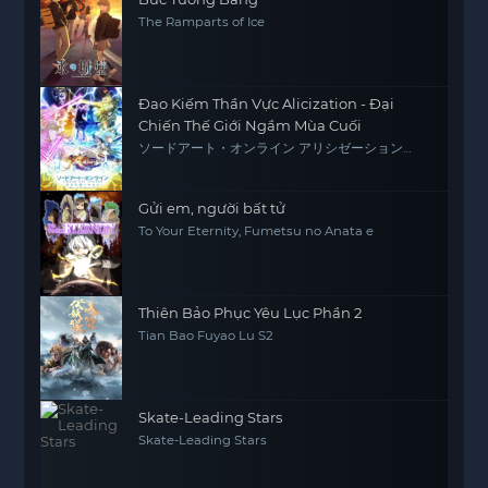
The Ramparts of Ice
Đao Kiếm Thần Vực Alicization - Đại
Chiến Thế Giới Ngầm Mùa Cuối
ソードアート・オンライン アリシゼーション
War of Underworld -THE LAST SEASON-
Gửi em, người bất tử
To Your Eternity, Fumetsu no Anata e
Thiên Bảo Phục Yêu Lục Phần 2
Tian Bao Fuyao Lu S2
Skate-Leading Stars
Skate-Leading Stars