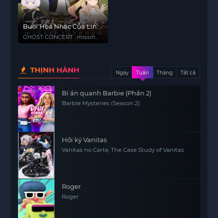
Buổi Hòa Nhạc Của Linh
Hồn
GHOST CONCERT : missing
Songs
THỊNH HÀNH
Ngày
Tuần
Tháng
Tất cả
Bí ẩn quanh Barbie (Phần 2)
Barbie Mysteries (Season 2)
Hồi ký Vanitas
Vanitas no Carte, The Case Study of Vanitas
Roger
Roger