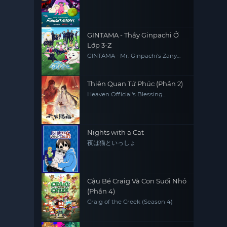
GINTAMA - Thầy Ginpachi Ở
Lớp 3-Z
GINTAMA - Mr. Ginpachi's Zany
Class
Thiên Quan Tứ Phúc (Phần 2)
Heaven Official's Blessing
(Season 2)
Nights with a Cat
夜は猫といっしょ
Cậu Bé Craig Và Con Suối Nhỏ
(Phần 4)
Craig of the Creek (Season 4)