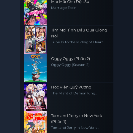
Mai Mối Cho Độc Sư
Marriage Toxin
Tìm Mối Tình Đầu Qua Giọng
Nói
Tune In to the Midnight Heart
Oggy Oggy (Phần 2)
Oggy Oggy (Season 2)
Học Viện Quỷ Vương
The Misfit of Demon King
Academy
Tom and Jerry in New York
(Phần 1)
Tom and Jerry in New York
(Season 1)