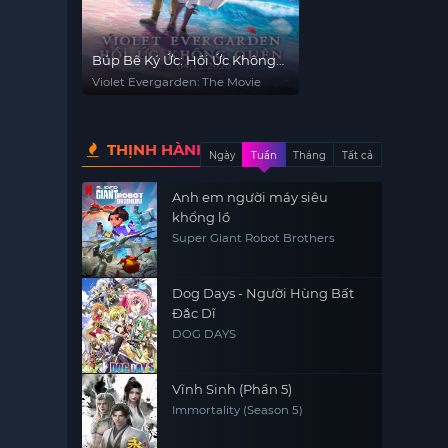
Búp Bê Ký Ức: Hồi Ức Không
Quên
Violet Evergarden: The Movie
THỊNH HÀNH
Ngày
Tuần
Tháng
Tất cả
Anh em người máy siêu
khổng lồ
Super Giant Robot Brothers
Dog Days - Người Hùng Bất
Đắc Dĩ
DOG DAYS
Vĩnh Sinh (Phần 5)
Immortality (Season 5)