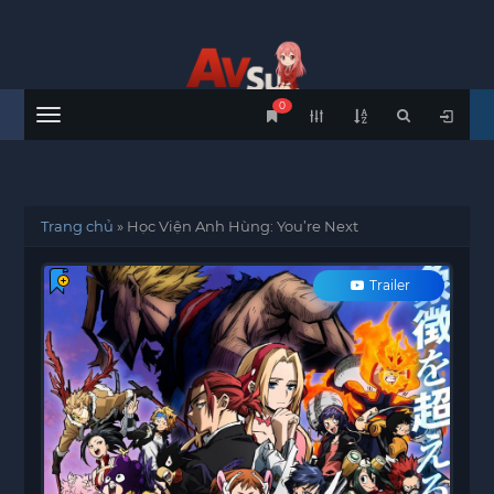
0
Menu
Trang chủ
»
Học Viện Anh Hùng: You’re Next
Trailer