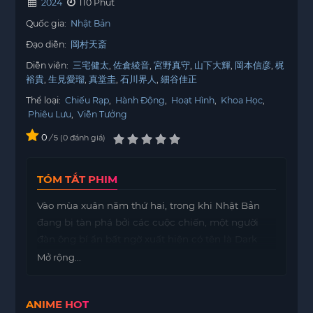
2024
110 Phút
Quốc gia:
Nhật Bản
Đạo diễn:
岡村天斎
Diễn viên:
三宅健太
佐倉綾音
宮野真守
山下大輝
岡本信彦
梶
裕貴
生見愛瑠
真堂圭
石川界人
細谷佳正
Thể loại:
Chiếu Rạp
,
Hành Động
,
Hoạt Hình
,
Khoa Học
,
Phiêu Lưu
,
Viễn Tưởng
0
/
0
đánh giá
5
TÓM TẮT PHIM
Vào mùa xuân năm thứ hai, trong khi Nhật Bản
đang bị tàn phá bởi các cuộc chiến, một người
đàn ông bí ẩn bất ngờ xuất hiện có tên là Dark
Might. Đối mặt với Deku và những người bạn, hắn
Mở rộng...
tự xưng mình là biểu tượng mới thay thế All Might
với tuyên bố hùng hồn: “Tiếp theo là đến lượt ta!”.
ANIME HOT
Với dã tâm của mình, Dark Might sử dụng năng