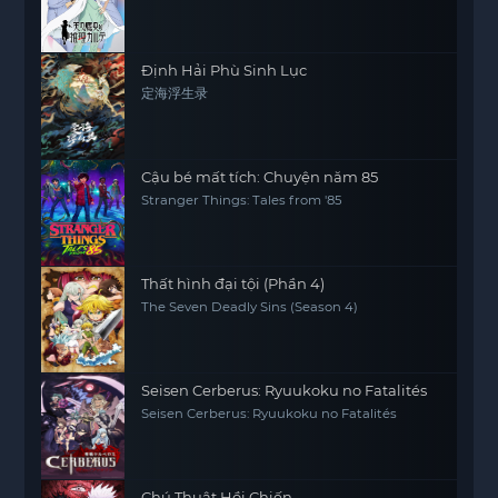
Định Hải Phù Sinh Lục
定海浮生录
Cậu bé mất tích: Chuyện năm 85
Stranger Things: Tales from '85
Thất hình đại tội (Phần 4)
The Seven Deadly Sins (Season 4)
Seisen Cerberus: Ryuukoku no Fatalités
Seisen Cerberus: Ryuukoku no Fatalités
Chú Thuật Hồi Chiến