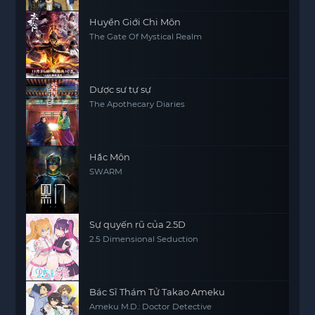
Huyền Giới Chi Môn
The Gate Of Mystical Realm
Dược sư tự sự
The Apothecary Diaries
Hắc Môn
SWARM
Sự quyến rũ của 2.5D
2.5 Dimensional Seduction
Bác Sĩ Thám Tử Takao Ameku
Ameku M.D.: Doctor Detective