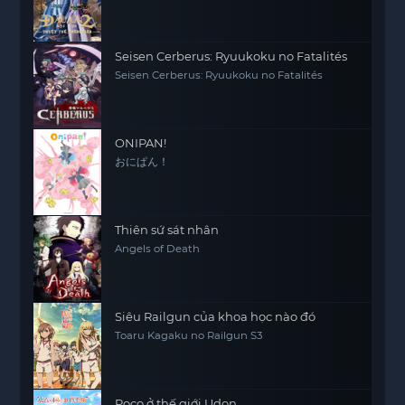
Seisen Cerberus: Ryuukoku no Fatalités
Seisen Cerberus: Ryuukoku no Fatalités
ONIPAN!
おにぱん！
Thiên sứ sát nhân
Angels of Death
Siêu Railgun của khoa học nào đó
Toaru Kagaku no Railgun S3
Poco ở thế giới Udon