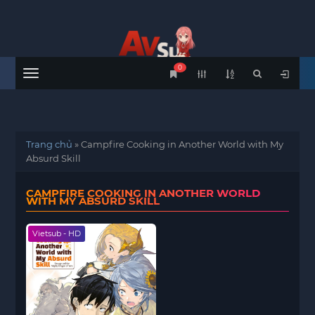
0
Menu
Trang chủ
»
Campfire Cooking in Another World with My
Absurd Skill
CAMPFIRE COOKING IN ANOTHER WORLD
WITH MY ABSURD SKILL
Vietsub - HD