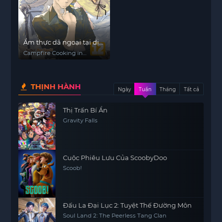
Ẩm thực dã ngoại tại dị
giới với kỹ năng không
Campfire Cooking in
tưởng
Another World with My
Absurd Skill
THỊNH HÀNH
Ngày
Tuần
Tháng
Tất cả
Thị Trấn Bí Ẩn
Gravity Falls
Cuộc Phiêu Lưu Của ScoobyDoo
Scoob!
Đấu La Đại Lục 2: Tuyệt Thế Đường Môn
Soul Land 2: The Peerless Tang Clan