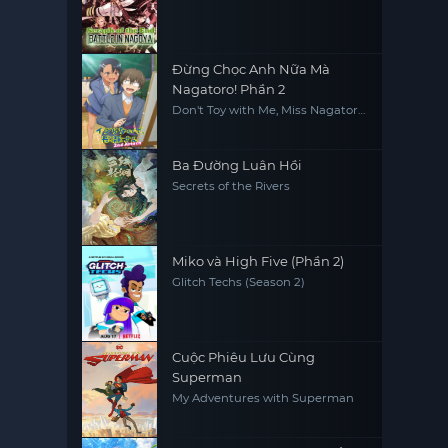
Nagoya
Đừng Chọc Anh Nữa Mà
Nagatoro! Phần 2
Don't Toy with Me, Miss Nagatoro
2nd Attack
Ba Đường Luân Hồi
Secrets of the Rivers
Miko và High Five (Phần 2)
Glitch Techs (Season 2)
Cuộc Phiêu Lưu Cùng
Superman
My Adventures with Superman