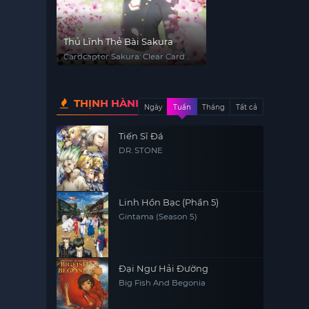
Thủ Lĩnh Thẻ Bài Sakura
Cardcaptor Sakura: Clear Card
Arc - Prologue
THỊNH HÀNH
Ngày
Tuần
Tháng
Tất cả
Tiến Sĩ Đá
DR. STONE
Linh Hồn Bạc (Phần 5)
Gintama (Season 5)
Đại Ngư Hải Đường
Big Fish And Begonia