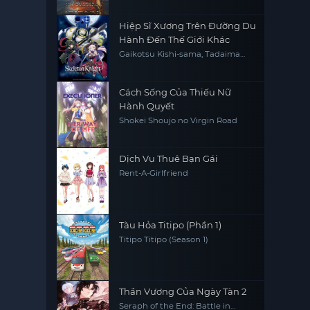
Hiệp Sĩ Xương Trên Đường Du
Hành Đến Thế Giới Khác
Gaikotsu Kishi-sama, Tadaima
Isekai e Odekakechuu, Skeleton
Knight in Another World
Cách Sống Của Thiếu Nữ
Hành Quyết
Shokei Shoujo no Virgin Road
Dịch Vụ Thuê Bạn Gái
Rent-A-Girlfriend
Tàu Hỏa Titipo (Phần 1)
Titipo Titipo (Season 1)
Thần Vương Của Ngày Tàn 2
Seraph of the End: Battle in