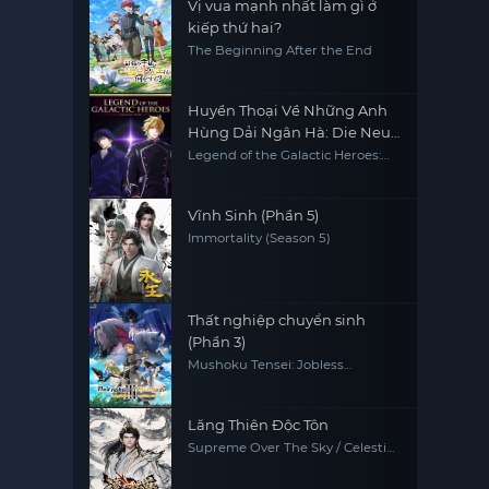
Vị vua mạnh nhất làm gì ở
kiếp thứ hai?
The Beginning After the End
Huyền Thoại Về Những Anh
Hùng Dải Ngân Hà: Die Neue
These - Âm Mưu
Legend of the Galactic Heroes:
Die Neue This Season 4
Vĩnh Sinh (Phần 5)
Immortality (Season 5)
Thất nghiệp chuyển sinh
(Phần 3)
Mushoku Tensei: Jobless
Reincarnation (Season 3)
Lăng Thiên Độc Tôn
Supreme Over The Sky / Celestial
Above