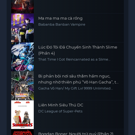
Ma ma ma ma cà rồng
Babanba Banban Vampire
Lúc Đó Tôi Đã Chuyển Sinh Thành Slime
(Phần 4)
That Time I Got Reincarnated as a Slime
(Season 4)
Bị phản bội nơi sâu thẳm hầm ngục,
nhưng nhờ thiên phú “Vô Hạn Gacha”, tôi
chiêu mộ các đồng đội cấp 9999 để trả
Gacha Vô Hạn/ My Gift Lvl 9999 Unlimited
Gacha: Backstabbed in a Backwater
thù các đồng đội cũ và cả thế giới! Đáng
Dungeon, I'm Out for Revenge!
đời chúng!
Liên Minh Siêu Thú DC
DC League of Super-Pets
Bogdan Boner: Người trừ quỷ (Phần 2)