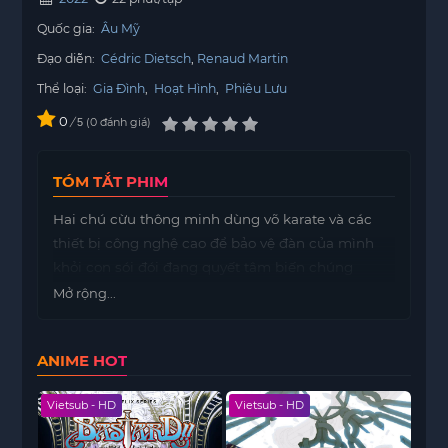
Quốc gia:
Âu Mỹ
Đạo diễn:
Cédric Dietsch
Renaud Martin
Thể loại:
Gia Đình
,
Hoạt Hình
,
Phiêu Lưu
0
/
0
đánh giá
5
TÓM TẮT PHIM
Hai chú cừu thông minh dùng võ karate và các
thiết bị công nghệ cao để bảo vệ đàn của mình
khỏi con sói đói đang quyết tâm biến chúng
thành bữa tối.
Mở rộng...
ANIME HOT
Vietsub - HD
Vietsub - HD
Viet