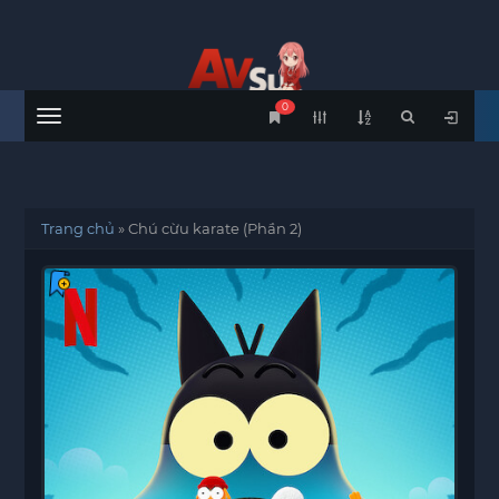
0
Menu
Trang chủ
»
Chú cừu karate (Phần 2)