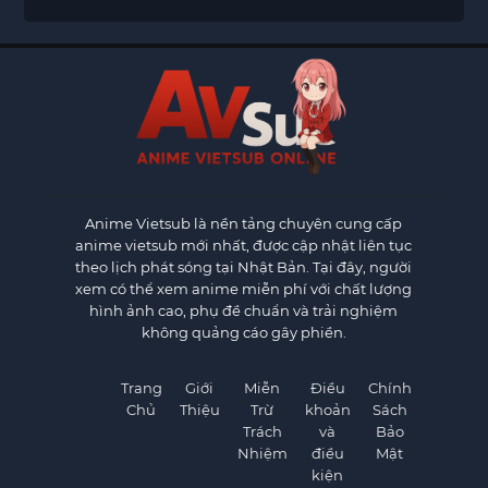
Anime Vietsub
là nền tảng chuyên cung cấp
anime vietsub mới nhất, được cập nhật liên tục
theo lịch phát sóng tại Nhật Bản. Tại đây, người
xem có thể xem anime miễn phí với chất lượng
hình ảnh cao, phụ đề chuẩn và trải nghiệm
không quảng cáo gây phiền.
Trang
Giới
Miễn
Điều
Chính
Chủ
Thiệu
Trừ
khoản
Sách
Trách
và
Bảo
Nhiệm
điều
Mật
kiện
×