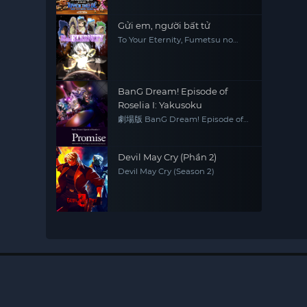
Gửi em, người bất tử
To Your Eternity, Fumetsu no
Anata e
BanG Dream! Episode of
Roselia I: Yakusoku
劇場版 BanG Dream! Episode of
Roselia
Devil May Cry (Phần 2)
Devil May Cry (Season 2)