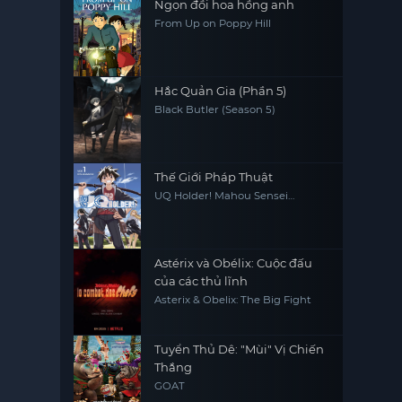
Ngọn đồi hoa hồng anh
From Up on Poppy Hill
Hắc Quản Gia (Phần 5)
Black Butler (Season 5)
Thế Giới Pháp Thuật
UQ Holder! Mahou Sensei
Negima! 2
Astérix và Obélix: Cuộc đấu
của các thủ lĩnh
Asterix & Obelix: The Big Fight
Tuyển Thủ Dê: "Mùi" Vị Chiến
Thắng
GOAT