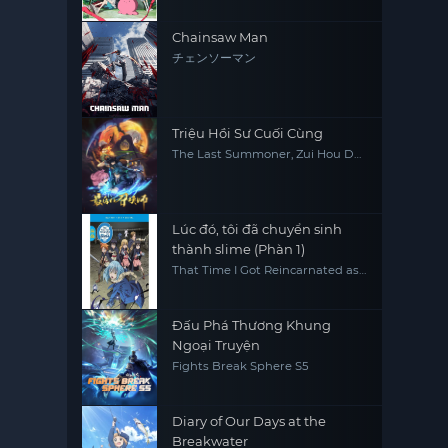
Chainsaw Man
チェンソーマン
Triệu Hồi Sư Cuối Cùng
The Last Summoner, Zui Hou De
Zhao Huan Shi
Lúc đó, tôi đã chuyển sinh
thành slime (Phàn 1)
That Time I Got Reincarnated as
a Slime (Season 1)
Đấu Phá Thương Khung
Ngoại Truyện
Fights Break Sphere S5
Diary of Our Days at the
Breakwater