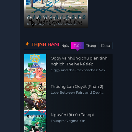
Cha tôi là tác giả truyện tranh
thô tục
Kakushigoto: My Dad's Secret
Ambition
THỊNH HÀNH
Ngày
Tuần
Tháng
Tất cả
Oggy và những chú gián tinh
nghịch: Thế hệ kế tiếp
Oggy and the Cockroaches: Next
Generation
Thương Lan Quyết (Phần 2)
Love Between Fairy and Devil
(Season 2)
Nguyên tội của Takopi
Takopi's Original Sin