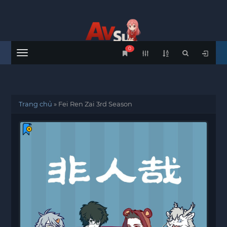
0
Menu
Trang chủ
»
Fei Ren Zai 3rd Season