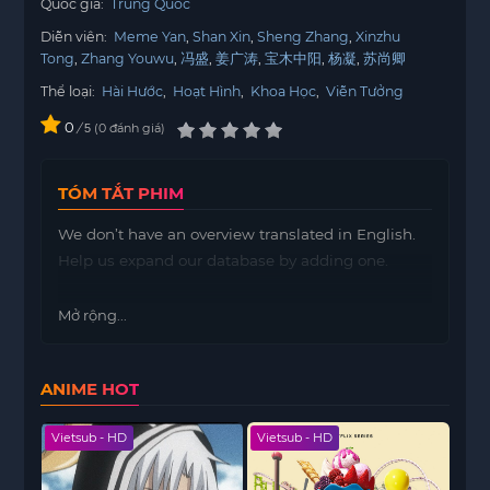
Quốc gia:
Trung Quốc
Diễn viên:
Meme Yan
Shan Xin
Sheng Zhang
Xinzhu
Tong
Zhang Youwu
冯盛
姜广涛
宝木中阳
杨凝
苏尚卿
Thể loại:
Hài Hước
,
Hoạt Hình
,
Khoa Học
,
Viễn Tưởng
0
/
0
đánh giá
5
TÓM TẮT PHIM
We don’t have an overview translated in English.
Help us expand our database by adding one.
Mở rộng...
ANIME HOT
Vietsub - HD
Vietsub - HD
Viet