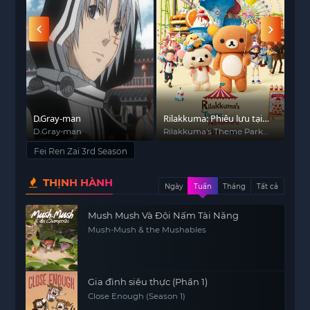
a
D.Gray-man
Rilakkuma: Phiêu lưu tại
Nhậ
công viên giải trí
e
D.Gray-man
Rilakkuma's Theme Park
Fut
Adventure
Fei Ren Zai 3rd Season
THỊNH HÀNH
Ngày
Tuần
Tháng
Tất cả
Mush Mush Và Đội Nấm Tài Năng
Mush-Mush & the Mushables
Gia đình siêu thực (Phần 1)
Close Enough (Season 1)