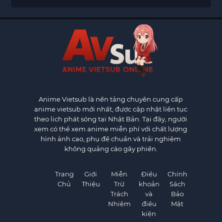
Anime Vietsub
là nền tảng chuyên cung cấp
anime vietsub mới nhất, được cập nhật liên tục
theo lịch phát sóng tại Nhật Bản. Tại đây, người
xem có thể xem anime miễn phí với chất lượng
hình ảnh cao, phụ đề chuẩn và trải nghiệm
không quảng cáo gây phiền.
Trang
Giới
Miễn
Điều
Chính
Chủ
Thiệu
Trừ
khoản
Sách
Trách
và
Bảo
Nhiệm
điều
Mật
kiện
×