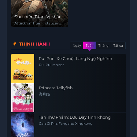
Đại chiến Titan: Vị khách
bất ngờ
Attack on Titan: Totsuzen
no Raihousha, Attack on
Titan: The Sudden Visitor
THỊNH HÀNH
Ngày
Tuần
Tháng
Tất cả
Pui Pui - Xe Chuột Lang Ngộ Nghĩnh
Pui Pui Molcar
Princess Jellyfish
海月姫
Tàn Thứ Phẩm: Lưu Đày Tinh Không
Can Ci Pin: Fangzhu Xingkong