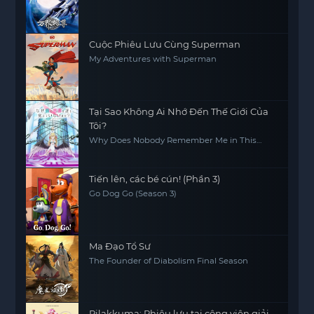
Cuộc Phiêu Lưu Cùng Superman
My Adventures with Superman
Tại Sao Không Ai Nhớ Đến Thế Giới Của
Tôi?
Why Does Nobody Remember Me in This
World?
Tiến lên, các bé cún! (Phần 3)
Go Dog Go (Season 3)
Ma Đạo Tổ Sư
The Founder of Diabolism Final Season
Rilakkuma: Phiêu lưu tại công viên giải