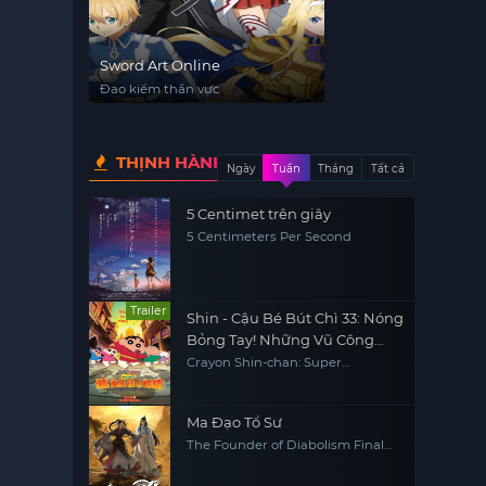
Sword Art Online
Đao kiếm thần vực
THỊNH HÀNH
Ngày
Tuần
Tháng
Tất cả
5 Centimet trên giây
5 Centimeters Per Second
Trailer
Shin - Cậu Bé Bút Chì 33: Nóng
Bỏng Tay! Những Vũ Công
Siêu Cay Kasukabe
Crayon Shin-chan: Super
Gorgeous! Glow Kasukabe
Dancer
Ma Đạo Tổ Sư
The Founder of Diabolism Final
Season