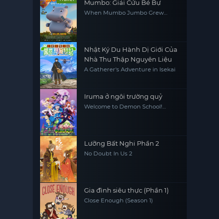
Mumbo: Giải Cứu Bé Bự
When Mumbo Jumbo Grew
Giant
Nhật Ký Du Hành Dị Giới Của
Nhà Thu Thập Nguyên Liệu
A Gatherer's Adventure in Isekai
Iruma ở ngôi trường quỷ
Welcome to Demon School!
Iruma-kun
Lưỡng Bất Nghi Phần 2
No Doubt In Us 2
Gia đình siêu thực (Phần 1)
Close Enough (Season 1)