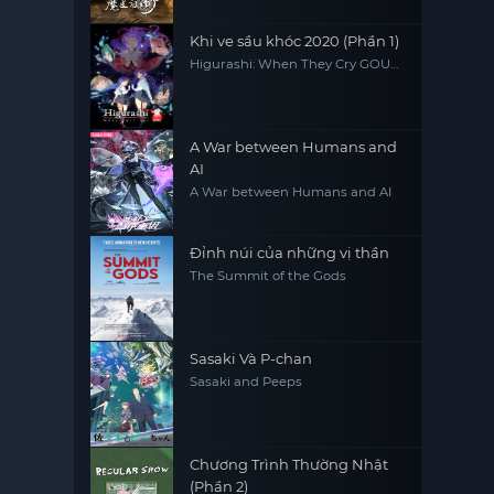
Khi ve sầu khóc 2020 (Phần 1)
Higurashi: When They Cry GOU
(Season 1)
A War between Humans and
AI
A War between Humans and AI
Đỉnh núi của những vị thần
The Summit of the Gods
Sasaki Và P-chan
Sasaki and Peeps
Chương Trình Thường Nhật
(Phần 2)