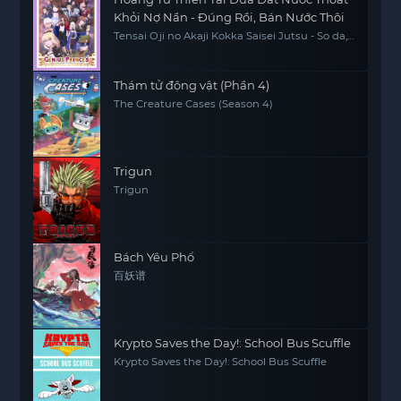
Khỏi Nợ Nần - Đúng Rồi, Bán Nước Thôi
Tensai Oji no Akaji Kokka Saisei Jutsu - So da,
Baikoku Shiyo, The Genius Prince's Guide to
Raising a Nation Out of Debt, The Genius
Prince's Guide to Raising a Nation Out of
Debt (Hey, How About Treason?)
Thám tử động vật (Phần 4)
The Creature Cases (Season 4)
Trigun
Trigun
Bách Yêu Phổ
百妖谱
Krypto Saves the Day!: School Bus Scuffle
Krypto Saves the Day!: School Bus Scuffle