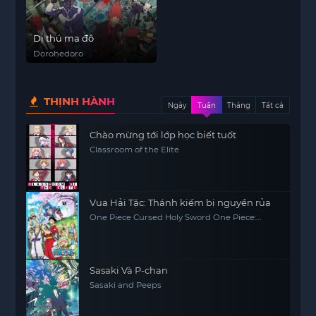
Dị thú ma đô
Dorohedoro
THỊNH HÀNH
Ngày
Tuần
Tháng
Tất cả
Chào mừng tới lớp học biết tuốt
Classroom of the Elite
Vua Hải Tặc: Thánh kiếm bị nguyền rủa
One Piece Cursed Holy Sword One Piece:
Norowareta Seiken (Movie 5)
Sasaki Và P-chan
Sasaki and Peeps