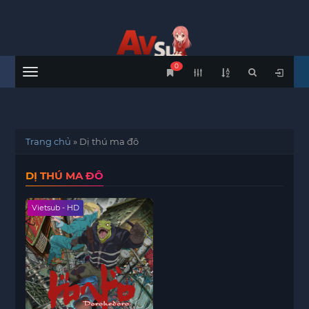
0
Menu
Trang chủ
»
Dị thú ma đô
DỊ THÚ MA ĐÔ
Vietsub - HD