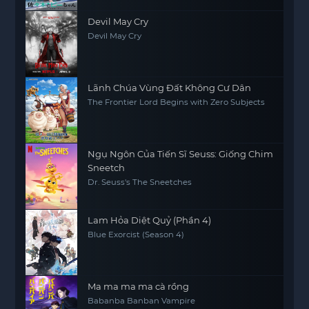
Devil May Cry
Devil May Cry
Lãnh Chúa Vùng Đất Không Cư Dân
The Frontier Lord Begins with Zero Subjects
Ngụ Ngôn Của Tiến Sĩ Seuss: Giống Chim
Sneetch
Dr. Seuss's The Sneetches
Lam Hỏa Diệt Quỷ (Phần 4)
Blue Exorcist (Season 4)
Ma ma ma ma cà rồng
Babanba Banban Vampire