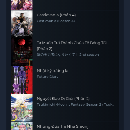
Castlevania (Phần 4)
Castlevania (Season 4)
Ta Muốn Trở Thành Chúa Tể Bóng Tối
(Phần 2)
陰の実力者になりたくて！ 2nd season
Nhật ký tương lai
Future Diary
Nguyệt Đạo Dị Giới (Phần 2)
Tsukimichi -Moonlit Fantasy- Season 2 / Tsuki
ga Michibiku 2
Những Đứa Trẻ Nhà Shiunji