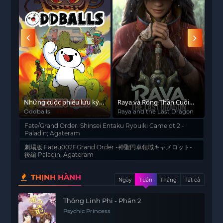
Những cuộc phiêu lưu kỳ
Raya và Rồng Thần Cuối
Lin
quặc của James và Max
Cùng
Oddballs
Raya and the Last Dragon
Gin
Fate/Grand Order: Shinsei Entaku Ryouiki Camelot 2 -
Paladin; Agateram
劇場版 Fateu002FGrand Order -神聖円卓領域キャメロット-
後編 Paladin; Agateram
THỊNH HÀNH
Ngày
Tuần
Tháng
Tất cả
Thông Linh Phi - Phần 2
Psychic Princess