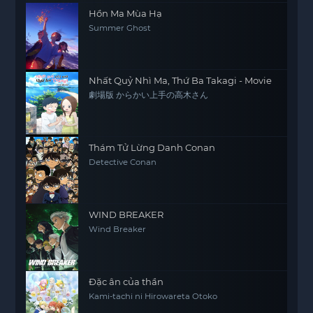
Hồn Ma Mùa Hạ
Summer Ghost
Nhất Quỷ Nhì Ma, Thứ Ba Takagi - Movie
劇場版 からかい上手の高木さん
Thám Tử Lừng Danh Conan
Detective Conan
WIND BREAKER
Wind Breaker
Đặc ân của thần
Kami-tachi ni Hirowareta Otoko