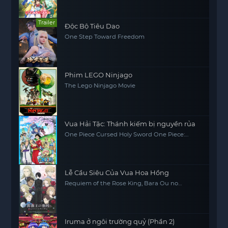
Trailer
Độc Bộ Tiêu Dao
One Step Toward Freedom
Phim LEGO Ninjago
The Lego Ninjago Movie
Vua Hải Tặc: Thánh kiếm bị nguyền rủa
One Piece Cursed Holy Sword One Piece:
Norowareta Seiken (Movie 5)
Lễ Cầu Siêu Của Vua Hoa Hồng
Requiem of the Rose King, Bara Ou no
Souretsu
Iruma ở ngôi trường quỷ (Phần 2)