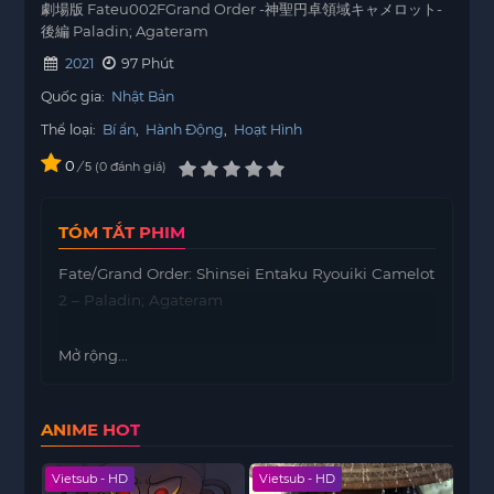
劇場版 Fateu002FGrand Order -神聖円卓領域キャメロット-
後編 Paladin; Agateram
2021
97 Phút
Quốc gia:
Nhật Bản
Thể loại:
Bí ẩn
,
Hành Động
,
Hoạt Hình
0
/
0
đánh giá
5
TÓM TẮT PHIM
Fate/Grand Order: Shinsei Entaku Ryouiki Camelot
2 – Paladin; Agateram
Mở rộng...
ANIME HOT
Vietsub - HD
Vietsub - HD
Viet