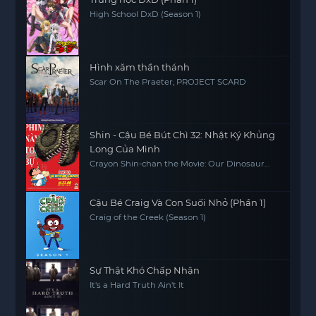
High School DxD (Season 1)
Hình xăm thần thánh
Scar On The Praeter, PROJECT SCARD
Shin - Cậu Bé Bút Chì 32: Nhật Ký Khủng
Long Của Mình
Crayon Shin-chan the Movie: Our Dinosaur
Diary
Cậu Bé Craig Và Con Suối Nhỏ (Phần 1)
Craig of the Creek (Season 1)
Sự Thật Khó Chấp Nhận
It's a Hard Truth Ain't It