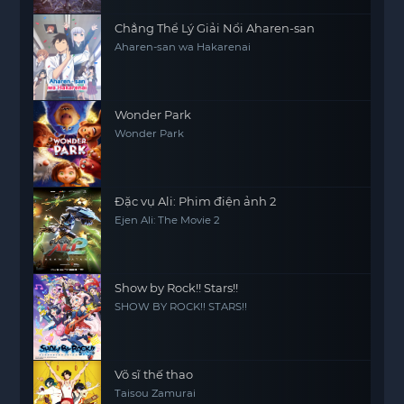
Chẳng Thể Lý Giải Nổi Aharen-san
Aharen-san wa Hakarenai
Wonder Park
Wonder Park
Đặc vụ Ali: Phim điện ảnh 2
Ejen Ali: The Movie 2
Show by Rock!! Stars!!
SHOW BY ROCK!! STARS!!
Võ sĩ thế thao
Taisou Zamurai