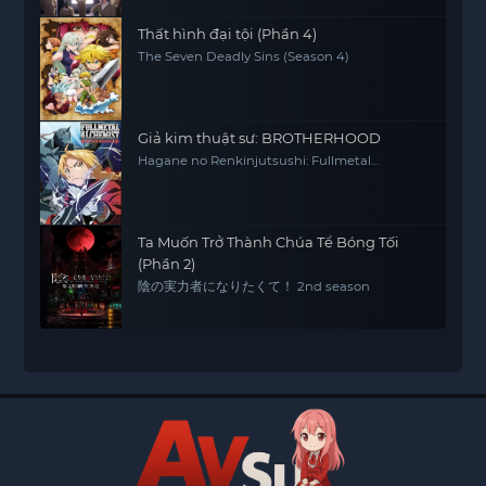
Thất hình đại tội (Phần 4)
The Seven Deadly Sins (Season 4)
Giả kim thuật sư: BROTHERHOOD
Hagane no Renkinjutsushi: Fullmetal
Alchemist Fullmetal Alchemist (2009) FMA
FMAB
Ta Muốn Trở Thành Chúa Tể Bóng Tối
(Phần 2)
陰の実力者になりたくて！ 2nd season