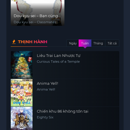
Dou kyu sei – Bạn cùng
lớp
Dou kyu sei – Classmates
THỊNH HÀNH
Ngày
Tuần
Tháng
Tất cả
Liêu Trai Lan Nhược Tự
Curious Tales of a Temple
Anima Yell!
Anima Yell!
Chiến khu 86 không tồn tại
Eighty Six