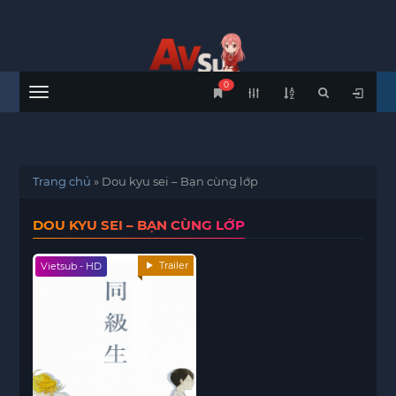
0
Menu
Trang chủ
»
Dou kyu sei – Bạn cùng lớp
DOU KYU SEI – BẠN CÙNG LỚP
Trailer
Vietsub - HD