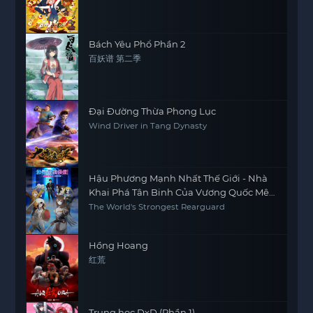
Bách Yêu Phổ Phần 2
百妖谱 第二季
Đại Đường Thừa Phong Lục
Wind Driver in Tang Dynasty
Hậu Phương Mạnh Nhất Thế Giới - Nhà
Khai Phá Tân Binh Của Vương Quốc Mê
Cung
The World's Strongest Rearguard
Hồng Hoang
红荒
Trung học DxD (Phần 1)