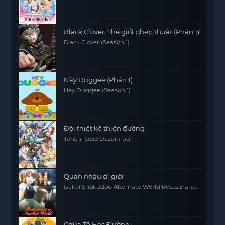
Black Clover: Thế giới phép thuật (Phần 1)
Black Clover (Season 1)
Này Duggee (Phần 1)
Hey Duggee (Season 1)
Đội thiết kế thiên đường
Tenchi Sōzō Dezain-bu
Quán nhậu dị giới
Isekai Shokudou Alternate World Restaurant
The Other World Dining Hall
Chúa Tể Học Đường