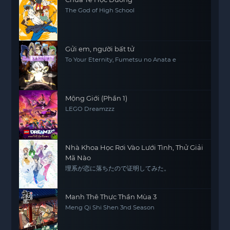
The God of High School
Gửi em, người bất tử
To Your Eternity, Fumetsu no Anata e
Mộng Giới (Phần 1)
LEGO Dreamzzz
Nhà Khoa Học Rơi Vào Lưới Tình, Thử Giải
Mã Nào
理系が恋に落ちたので证明してみた。
Manh Thê Thực Thần Mùa 3
Meng Qi Shi Shen 3nd Season