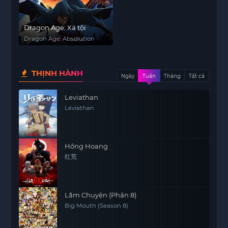
Dragon Age: Xá tội
Dragon Age: Absolution
THỊNH HÀNH
Ngày
Tuần
Tháng
Tất cả
Leviathan
Leviathan
Hồng Hoang
红荒
Lắm Chuyện (Phần 8)
Big Mouth (Season 8)