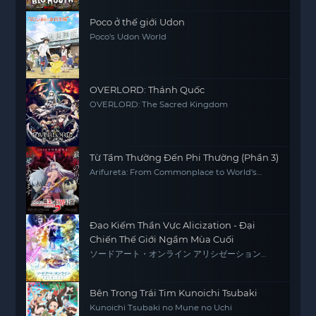
Poco ở thế giới Udon
Poco's Udon World
OVERLORD: Thánh Quốc
OVERLORD: The Sacred Kingdom
Từ Tầm Thường Đến Phi Thường (Phần 3)
Arifureta: From Commonplace to World's
Strongest (Season 3)
Đao Kiếm Thần Vực Alicization - Đại
Chiến Thế Giới Ngầm Mùa Cuối
ソードアート・オンライン アリシゼーション
War of Underworld -THE LAST SEASON-
Bên Trong Trái Tim Kunoichi Tsubaki
Kunoichi Tsubaki no Mune no Uchi