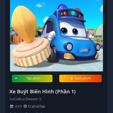
Tập phim
Xem phim
Xe Buýt Biến Hình (Phần 1)
GoGoBus (Season 1)
2019
12 phút/tập