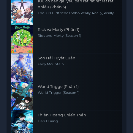
100 cô bạn gái yêu bạn rất rất rất rất rất
nhiều (Phần 3)
The 100 Girlfriends Who Really, Really, Really,
Really, REALLY Love You (Season 3)
Rick và Morty (Phần 1)
Rick and Morty (Season 1)
Sơn Hải Tuyệt Luân
Fairy Mountain
World Trigge (Phần 1)
World Trigger (Season 1)
Thiên Hoang Chiến Thần
Tian Huang