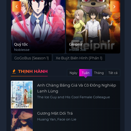
quyết khủng hoảng và trả lời các câu hỏi của trẻ
em.
g
Quý tộc
Gleipnir
Đại 
Noblesse
Inside Job
Atta
GoGoBus (Season 1)
Xe Buýt Biến Hình (Phần 1)
THỊNH HÀNH
Ngày
Tuần
Tháng
Tất cả
Anh Chàng Băng Giá Và Cô Đồng Nghiệp
Lạnh Lùng
The Ice Guy and His Cool Female Colleague
Gương Mặt Dối Trá
Huang Yan, Face on Lie