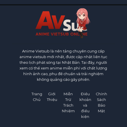
Anime Vietsub
là nền tảng chuyên cung cấp
anime vietsub mới nhất, được cập nhật liên tục
theo lịch phát sóng tại Nhật Bản. Tại đây, người
xem có thể xem anime miễn phí với chất lượng
hình ảnh cao, phụ đề chuẩn và trải nghiệm
không quảng cáo gây phiền.
Trang
Giới
Miễn
Điều
Chính
Chủ
Thiệu
Trừ
khoản
Sách
Trách
và
Bảo
Nhiệm
điều
Mật
kiện
×