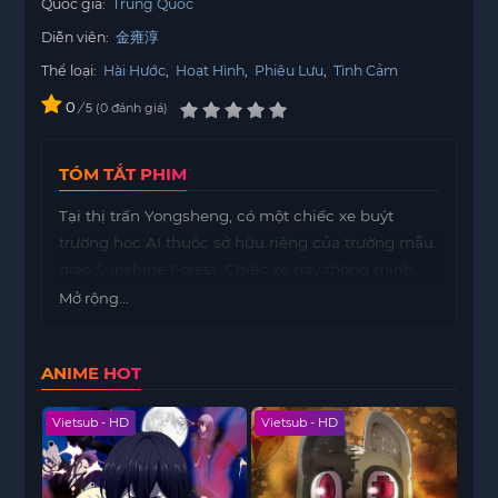
Quốc gia:
Trung Quốc
Diễn viên:
金雍淳
Thể loại:
Hài Hước
,
Hoạt Hình
,
Phiêu Lưu
,
Tình Cảm
0
/
0
đánh giá
5
TÓM TẮT PHIM
Tại thị trấn Yongsheng, có một chiếc xe buýt
trường học AI thuộc sở hữu riêng của trường mẫu
giáo Sunshine Forest. Chiếc xe này thông minh,
dũng cảm và đầy trí tuệ. Nó không chỉ là người
Mở rộng...
hùng trong lòng trẻ em mà còn là người hướng
dẫn và người bạn hữu ích không thể thiếu. Đó là
ANIME HOT
chiếc xe buýt trường học Goethe. Bất cứ khi nào
trẻ em gặp khó khăn, xe buýt Goethe ngay lập tức
Vietsub - HD
Vietsub - HD
Viet
biến hình thành xe cứu hỏa, xe cảnh sát, xe cứu
thương, thuyền cứu hộ và máy bay để lao đến
hiện trường, sử dụng nhiều đạo cụ thú vị để giải