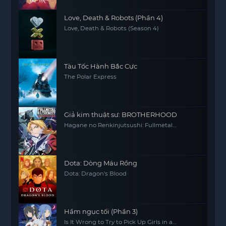
Love, Death & Robots (Phần 4)
Love, Death & Robots (Season 4)
Tàu Tốc Hành Bắc Cực
The Polar Express
Giả kim thuật sư: BROTHERHOOD
Hagane no Renkinjutsushi: Fullmetal
Alchemist Fullmetal Alchemist (2009) FMA
FMAB
Dota: Dòng Máu Rồng
Dota: Dragon's Blood
Hầm ngục tối (Phần 3)
Is It Wrong to Try to Pick Up Girls in a