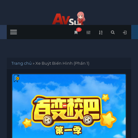
0
Menu
Trang chủ
»
Xe Buýt Biến Hình (Phần 1)