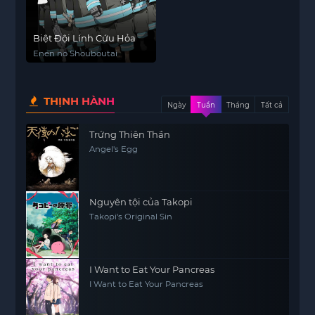
Biệt Đội Lính Cứu Hỏa
Enen no Shouboutai
THỊNH HÀNH
Ngày
Tuần
Tháng
Tất cả
Trứng Thiên Thần
Angel's Egg
Nguyên tội của Takopi
Takopi's Original Sin
I Want to Eat Your Pancreas
I Want to Eat Your Pancreas