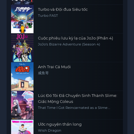
Turbo và Đội đua Siêu tốc
Turbo FAST
Cuộc phiêu lưu kỳ lạ của JoJo (Phần 4)
JoJo's Bizarre Adventure (Season 4)
Anh Trai Cá Muối
咸鱼哥
Lúc Đó Tôi Đã Chuyển Sinh Thành Slime:
Giấc Mộng Coleus
That Time I Got Reincarnated as a Slime:
Visions of Coleus
Ước nguyện thần long
Wish Dragon