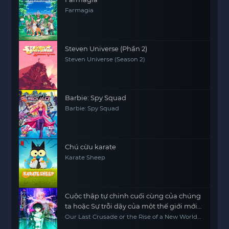
Farmagia
Steven Universe (Phần 2)
Steven Universe (Season 2)
Barbie: Spy Squad
Barbie: Spy Squad
Chú cừu karate
Karate Sheep
Cuộc thập tự chinh cuối cùng của chúng
ta hoặc Sự trỗi dậy của một thế giới mới
Phần 2
Our Last Crusade or the Rise of a New World
Season 2