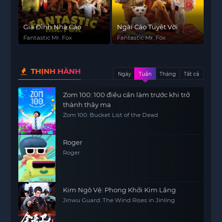
Gia Đình Nhà Cáo
Ngài Cáo Tuyệt Vời
Fantastic Mr. Fox
Fantastic Mr. Fox
THỊNH HÀNH
Ngày
Tuần
Tháng
Tất cả
Zom 100: 100 điều cần làm trước khi trở
thành thây ma
Zom 100: Bucket List of the Dead
Roger
Roger
Kim Ngô Vệ: Phong Khởi Kim Lăng
Jinwu Guard: The Wind Rises in Jinling