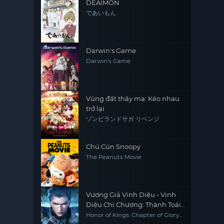
DEAIMON
であいもん
Darwin's Game
Darwin's Game
Vùng đất thây ma: Kéo nhau
trở lại
ゾンビランドサガ リベンジ
Chú Cún Snoopy
The Peanuts Movie
Vương Giả Vinh Diệu - Vinh
Diệu Chi Chương: Thành Toái
Nguyệt (Phần 2)
Honor of Kings: Chapter of Glory
(Season 2)