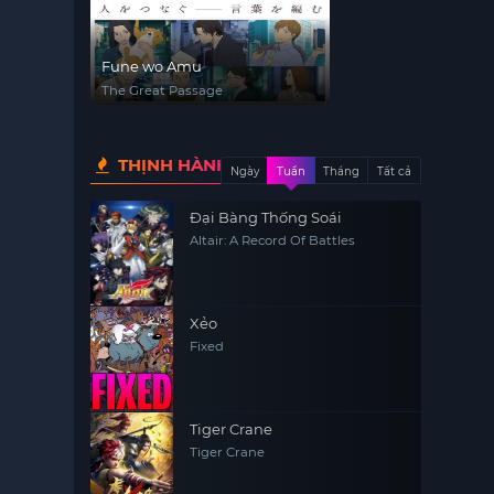
Fune wo Amu
The Great Passage
THỊNH HÀNH
Ngày
Tuần
Tháng
Tất cả
Đại Bàng Thống Soái
Altair: A Record Of Battles
Xẻo
Fixed
Tiger Crane
Tiger Crane