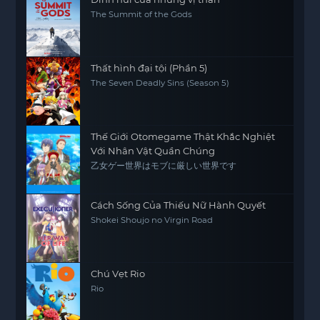
The Summit of the Gods
Thất hình đại tội (Phần 5)
The Seven Deadly Sins (Season 5)
Thế Giới Otomegame Thật Khắc Nghiệt
Với Nhân Vật Quần Chúng
乙女ゲー世界はモブに厳しい世界です
Cách Sống Của Thiếu Nữ Hành Quyết
Shokei Shoujo no Virgin Road
Chú Vẹt Rio
Rio