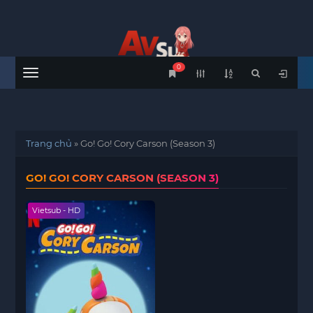
0
Menu
Trang chủ
»
Go! Go! Cory Carson (Season 3)
GO! GO! CORY CARSON (SEASON 3)
Vietsub - HD