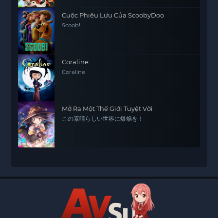
Cuộc Phiêu Lưu Của ScoobyDoo
Scoob!
Coraline
Coraline
Mở Ra Một Thế Giới Tuyệt Vời
この素晴らしい世界に爆焔を！