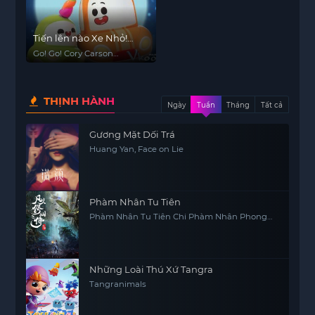
Tiến lên nào Xe Nhỏ!
(Phần 3)
Go! Go! Cory Carson
(Season 3)
THỊNH HÀNH
Ngày
Tuần
Tháng
Tất cả
Gương Mặt Dối Trá
Huang Yan, Face on Lie
Phàm Nhân Tu Tiên
Phàm Nhân Tu Tiên Chi Phàm Nhân Phong
Khởi Thiên Nam, Fan Ren Xiu Xian Zhuan
Những Loài Thú Xứ Tangra
Tangranimals