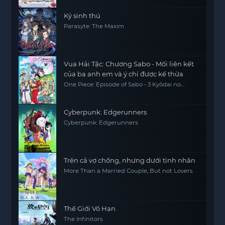
Ký sinh thú
Parasyte: The Maxim
Vua Hải Tặc: Chương Sabo - Mối liên kết
của ba anh em và ý chí được kế thừa
One Piece: Episode of Sabo - 3 Kyōdai no
Kizuna Kiseki no Saikai to Uketsugareru Ishi,
One Piece Sapo Special Chapter Three
Brothers' Bonds, Miracle Reunion and
Inherited Will
Cyberpunk: Edgerunners
Cyberpunk: Edgerunners
Trên cả vợ chồng, nhưng dưới tình nhân
More Than a Married Couple, But not Lovers
Thế Giới Vô Hạn
The Infinitors