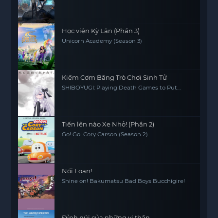
Học viện Kỳ Lân (Phần 3)
Unicorn Academy (Season 3)
Kiếm Cơm Bằng Trò Chơi Sinh Tử
SHIBOYUGI: Playing Death Games to Put
Food on the Table
Tiến lên nào Xe Nhỏ! (Phần 2)
Go! Go! Cory Carson (Season 2)
Nổi Loạn!
Shine on! Bakumatsu Bad Boys Bucchigire!
Đỉnh núi của những vị thần