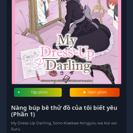
Tập phim
Xem phim
Nàng búp bê thử đồ của tôi biết yêu
(Phần 1)
My Dress-Up Darling, Sono Kisekae Ningyou wa Koi wo
Suru