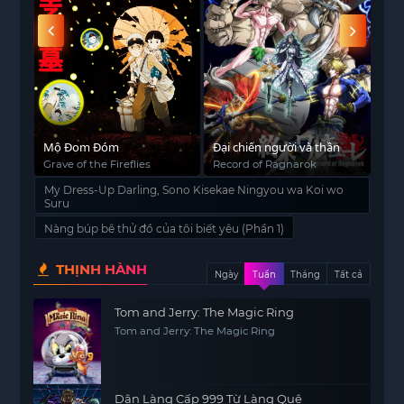
Mộ Đom Đóm
Đại chiến người và thần
BoB
Grave of the Fireflies
Record of Ragnarok
BoB
My Dress-Up Darling, Sono Kisekae Ningyou wa Koi wo
Suru
Nàng búp bê thử đồ của tôi biết yêu (Phần 1)
THỊNH HÀNH
Ngày
Tuần
Tháng
Tất cả
Tom and Jerry: The Magic Ring
Tom and Jerry: The Magic Ring
Dân Làng Cấp 999 Từ Làng Quê