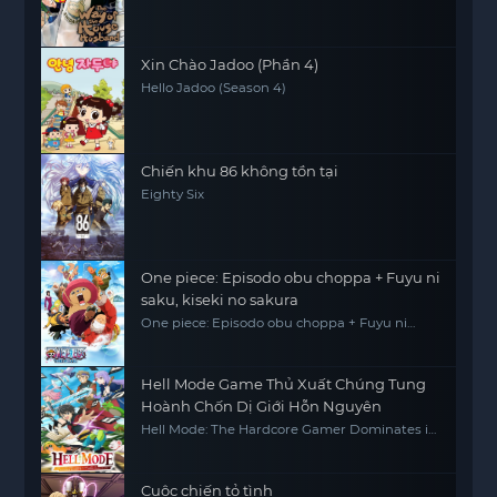
Xin Chào Jadoo (Phần 4)
Hello Jadoo (Season 4)
Chiến khu 86 không tồn tại
Eighty Six
One piece: Episodo obu choppa + Fuyu ni
saku, kiseki no sakura
One piece: Episodo obu choppa + Fuyu ni
saku, kiseki no sakura
Hell Mode Game Thủ Xuất Chúng Tung
Hoành Chốn Dị Giới Hỗn Nguyên
Hell Mode: The Hardcore Gamer Dominates in
Another World with Garbage Balancing
Cuộc chiến tỏ tình