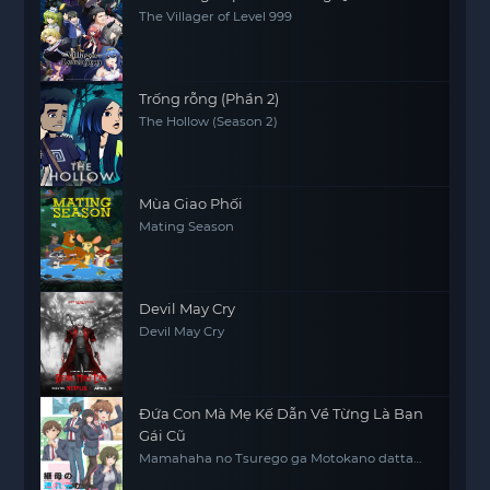
The Villager of Level 999
Trống rỗng (Phần 2)
The Hollow (Season 2)
Mùa Giao Phối
Mating Season
Devil May Cry
Devil May Cry
Đứa Con Mà Mẹ Kế Dẫn Về Từng Là Bạn
Gái Cũ
Mamahaha no Tsurego ga Motokano datta
My Stepmom's Daughter Is My Ex