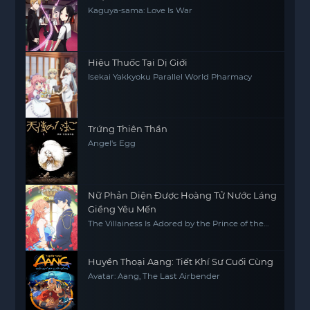
Kaguya-sama: Love Is War
Hiệu Thuốc Tại Dị Giới
Isekai Yakkyoku Parallel World Pharmacy
Trứng Thiên Thần
Angel's Egg
Nữ Phản Diện Được Hoàng Tử Nước Láng
Giềng Yêu Mến
The Villainess Is Adored by the Prince of the
Neighbor Kingdom
Huyền Thoại Aang: Tiết Khí Sư Cuối Cùng
Avatar: Aang, The Last Airbender