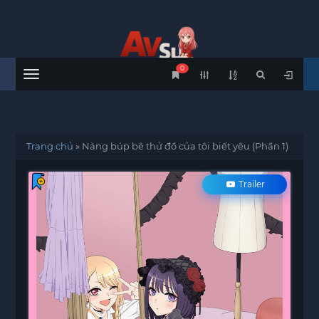
0
Menu
Trang chủ
»
Nàng búp bê thử đồ của tôi biết yêu (Phần 1)
Trailer