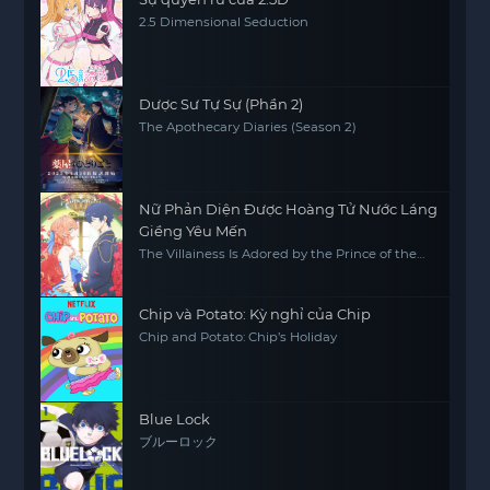
2.5 Dimensional Seduction
Dược Sư Tự Sự (Phần 2)
The Apothecary Diaries (Season 2)
Nữ Phản Diện Được Hoàng Tử Nước Láng
Giềng Yêu Mến
The Villainess Is Adored by the Prince of the
Neighbor Kingdom
Chip và Potato: Kỳ nghỉ của Chip
Chip and Potato: Chip’s Holiday
Blue Lock
ブルーロック