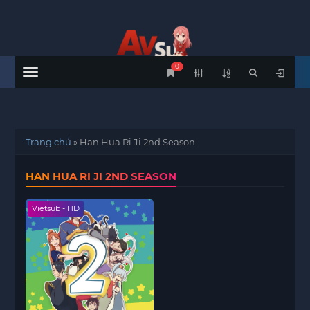
0
Menu
Trang chủ
»
Han Hua Ri Ji 2nd Season
HAN HUA RI JI 2ND SEASON
Vietsub - HD