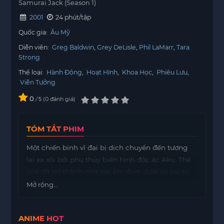
Samurai Jack (Season 1)
2001
24 phút/tập
Quốc gia:
Âu Mỹ
Diễn viên:
Greg Baldwin
Grey DeLisle
Phil LaMarr
Tara
Strong
Thể loại:
Hành Động
,
Hoạt Hình
,
Khoa Học
,
Phiêu Lưu
,
Viễn Tưởng
0
/
0
đánh giá
5
TÓM TẮT PHIM
Một chiến binh vĩ đại bị dịch chuyển đến tương
lai xa xôi bởi phù thủy biến hình độc ác Aku. Thế
giới đã trở thành một nơi ảm đạm dưới sự cai trị
của Aku, bị chia cắt thành các bộ lạc tuyệt vời và
Mở rộng...
bị cai trị bởi các lãnh chúa robot độc ác của Aku.
Jack du hành qua vùng đất xa lạ này để tìm kiếm
ANIME HOT
một cánh cổng thời gian có thể đưa anh trở về