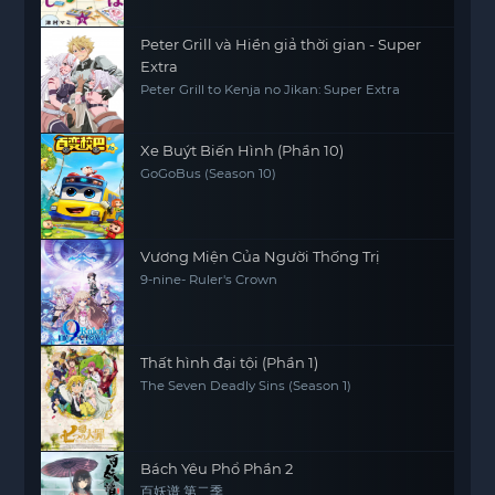
Peter Grill và Hiền giả thời gian - Super
Extra
Peter Grill to Kenja no Jikan: Super Extra
Xe Buýt Biến Hình (Phần 10)
GoGoBus (Season 10)
Vương Miện Của Người Thống Trị
9-nine- Ruler's Crown
Thất hình đại tội (Phần 1)
The Seven Deadly Sins (Season 1)
Bách Yêu Phổ Phần 2
百妖谱 第二季