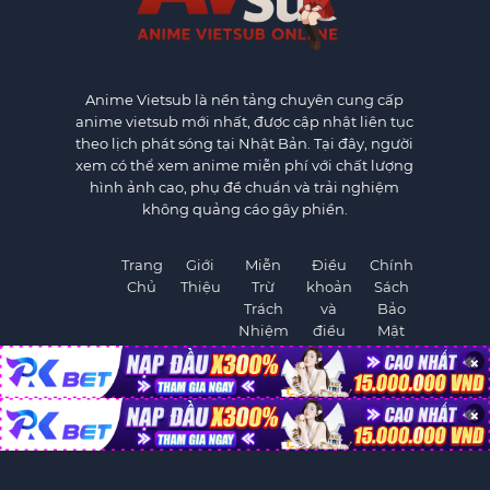
Anime Vietsub
là nền tảng chuyên cung cấp
anime vietsub mới nhất, được cập nhật liên tục
theo lịch phát sóng tại Nhật Bản. Tại đây, người
xem có thể xem anime miễn phí với chất lượng
hình ảnh cao, phụ đề chuẩn và trải nghiệm
không quảng cáo gây phiền.
Trang
Giới
Miễn
Điều
Chính
Chủ
Thiệu
Trừ
khoản
Sách
Trách
và
Bảo
Nhiệm
điều
Mật
kiện
×
×
©
AnimeVietSub1.Net. All rights reserved.