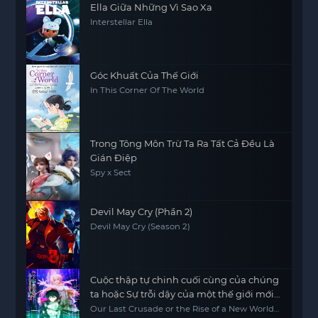
Ella Giữa Những Vì Sao Xa
Interstellar Ella
Góc Khuất Của Thế Giới
In This Corner Of The World
Trong Tông Môn Trừ Ta Ra Tất Cả Đều Là
Gián Điệp
Spy x Sect
Devil May Cry (Phần 2)
Devil May Cry (Season 2)
Cuộc thập tự chinh cuối cùng của chúng
ta hoặc Sự trỗi dậy của một thế giới mới
Phần 2
Our Last Crusade or the Rise of a New World