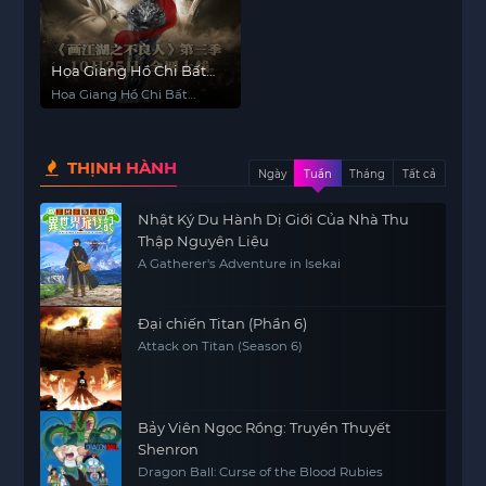
Họa Giang Hồ Chi Bất
Lương Nhân (Phần 3)
Họa Giang Hồ Chi Bất
Lương Nhân (Phần 3)
THỊNH HÀNH
Ngày
Tuần
Tháng
Tất cả
Nhật Ký Du Hành Dị Giới Của Nhà Thu
Thập Nguyên Liệu
A Gatherer's Adventure in Isekai
Đại chiến Titan (Phần 6)
Attack on Titan (Season 6)
Bảy Viên Ngọc Rồng: Truyền Thuyết
Shenron
Dragon Ball: Curse of the Blood Rubies