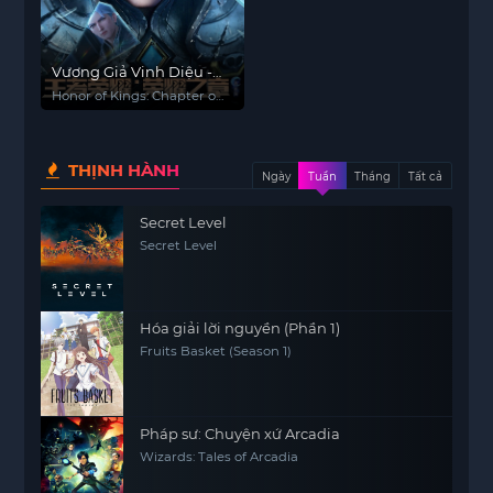
Vương Giả Vinh Diệu -
Vinh Diệu Chi Chương:
Honor of Kings: Chapter of
Thành Toái Nguyệt
Glory (Season 2)
(Phần 2)
THỊNH HÀNH
Ngày
Tuần
Tháng
Tất cả
Secret Level
Secret Level
Hóa giải lời nguyền (Phần 1)
Fruits Basket (Season 1)
Pháp sư: Chuyện xứ Arcadia
Wizards: Tales of Arcadia