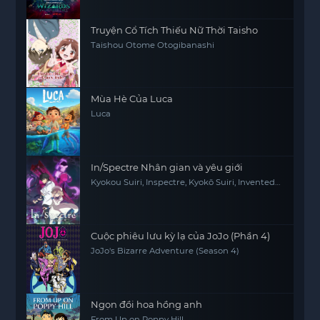
Truyện Cổ Tích Thiếu Nữ Thời Taisho
Taishou Otome Otogibanashi
Mùa Hè Của Luca
Luca
In/Spectre Nhân gian và yêu giới
Kyokou Suiri, Inspectre, Kyokō Suiri, Invented
Inference
Cuộc phiêu lưu kỳ lạ của JoJo (Phần 4)
JoJo's Bizarre Adventure (Season 4)
Ngọn đồi hoa hồng anh
From Up on Poppy Hill