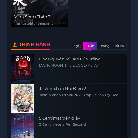
Vĩnh Sinh (Phần 3)
Immortality (Season 3)
THỊNH HÀNH
Ngày
Tuần
Tháng
Tất cả
Hắc Nguyệt: Tế Đàn Của Trăng
DARK MOON: THE BLOOD ALTAR
Jashin-chan Nổi Điên 2
Jashin-chan Dropkick 2 Dropkick on My God'
Seanson 2
5 Centimet trên giây
5 Centimeters Per Second