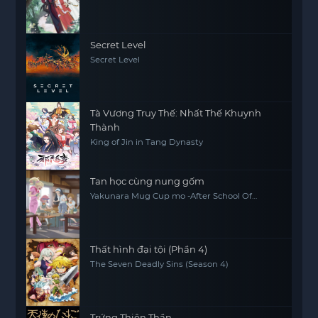
Secret Level
Secret Level
Tà Vương Truy Thế: Nhất Thế Khuynh
Thành
King of Jin in Tang Dynasty
Tan học cùng nung gốm
Yakunara Mug Cup mo -After School Of
YAKUMO-
Thất hình đại tội (Phần 4)
The Seven Deadly Sins (Season 4)
Trứng Thiên Thần