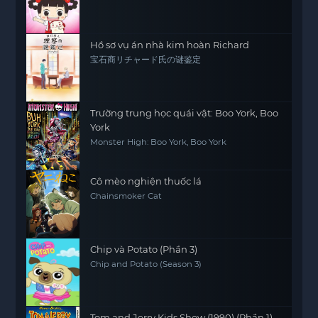
Hồ sơ vụ án nhà kim hoàn Richard
宝石商リチャード氏の谜鉴定
Trường trung học quái vật: Boo York, Boo
York
Monster High: Boo York, Boo York
Cô mèo nghiện thuốc lá
Chainsmoker Cat
Chip và Potato (Phần 3)
Chip and Potato (Season 3)
Tom and Jerry Kids Show (1990) (Phần 1)