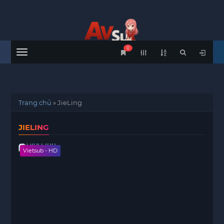
0
Menu
Trang chủ
»
JieLing
JIELING
Vietsub - HD