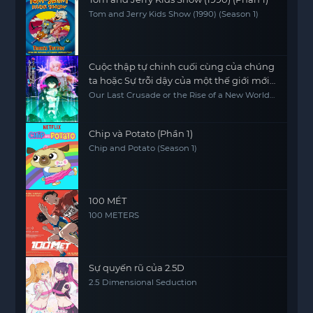
Tom and Jerry Kids Show (1990) (Season 1)
Cuộc thập tự chinh cuối cùng của chúng
ta hoặc Sự trỗi dậy của một thế giới mới
Phần 2
Our Last Crusade or the Rise of a New World
Season 2
Chip và Potato (Phần 1)
Chip and Potato (Season 1)
100 MÉT
100 METERS
Sự quyến rũ của 2.5D
2.5 Dimensional Seduction