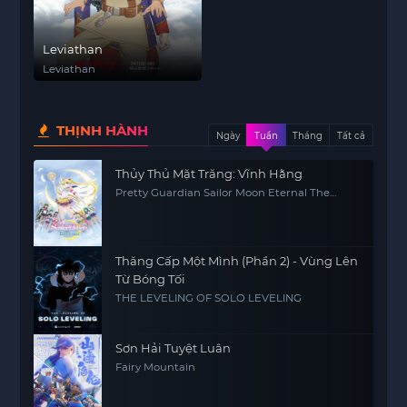
Leviathan
Leviathan
THỊNH HÀNH
Ngày
Tuần
Tháng
Tất cả
Thủy Thủ Mặt Trăng: Vĩnh Hằng
Pretty Guardian Sailor Moon Eternal The
MOVIE Part 2
Thăng Cấp Một Mình (Phần 2) - Vùng Lên
Từ Bóng Tối
THE LEVELING OF SOLO LEVELING
Sơn Hải Tuyệt Luân
Fairy Mountain