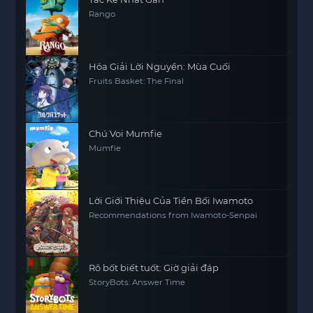
Rango
Hóa Giải Lời Nguyền: Mùa Cuối
Fruits Basket: The Final
Chú Voi Mumfie
Mumfie
Lời Giới Thiệu Của Tiền Bối Iwamoto
Recommendations from Iwamoto-Senpai
Rô bốt biết tuốt: Giờ giải đáp
StoryBots: Answer Time