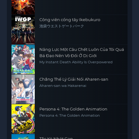
Công viên cổng tây Ikebukuro
池袋ウエストゲートパーク
Năng Lực Một Câu Chết Luôn Của Tôi Quá
Bá Đạo Nên Vô Đối Ở Dị Giới
My Instant Death Ability Is Overpowered
Chẳng Thể Lý Giải Nổi Aharen-san
Aharen-san wa Hakarenai
Persona 4: The Golden Animation
Persona 4: The Golden Animation
Tắc Kè Nhát Gan