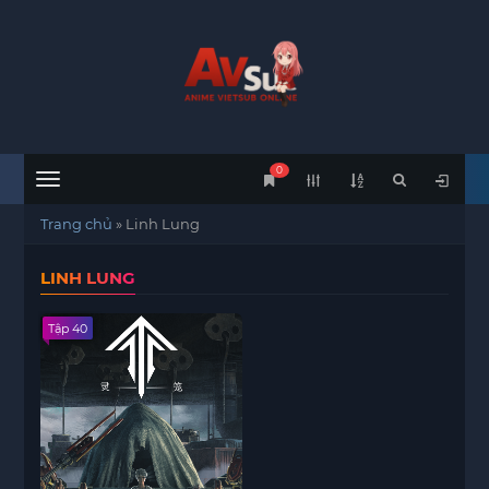
0
Menu
Trang chủ
»
Linh Lung
LINH LUNG
Tập 40