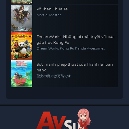
Võ Thần Chúa Tể
Martial Master
DreamWorks: Những bí mật tuyệt vời của
gấu trúc Kung Fu
DreamWorks Kung Fu Panda Awesome
Secrets
Sức mạnh phép thuật của Thánh là Toàn
năng
聖女の魔力は万能です