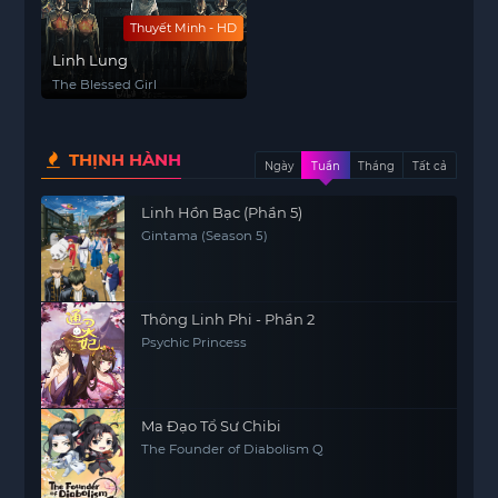
Thuyết Minh - HD
Linh Lung
The Blessed Girl
THỊNH HÀNH
Ngày
Tuần
Tháng
Tất cả
Linh Hồn Bạc (Phần 5)
Gintama (Season 5)
Thông Linh Phi - Phần 2
Psychic Princess
Ma Đạo Tổ Sư Chibi
The Founder of Diabolism Q