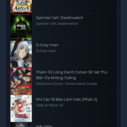
Splinter Cell: Deathwatch
Splinter Cell: Deathwatch
D.Gray-man
D.Gray-man
Thám Tử Lừng Danh Conan 18: Sát Thủ
Bắn Tỉa Không Tưởng
Detective Conan: Dimensional Sniper
Khi Các Tế Bào Làm Việc (Phần 2)
Cells at Work! S2
Hắc Môn