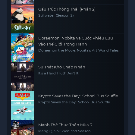
Gấu Trúc Thông Thái (Phần 2)
Stillwater (Season 2)
Doraemon: Nobita Và Cuộc Phiêu Lưu
Vào Thế Giới Trong Tranh
Doraemon the Movie: Nobita's Art World Tales
Sự Thật Khó Chấp Nhận
It's a Hard Truth Ain't It
Krypto Saves the Day!: School Bus Scuffle
Krypto Saves the Day!: School Bus Scuffle
Manh Thê Thực Thần Mùa 3
Meng Qi Shi Shen 3nd Season