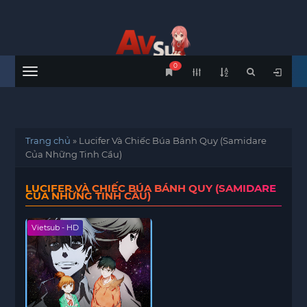
0
Menu
Trang chủ
»
Lucifer Và Chiếc Búa Bánh Quy (Samidare
Của Những Tinh Cầu)
LUCIFER VÀ CHIẾC BÚA BÁNH QUY (SAMIDARE
CỦA NHỮNG TINH CẦU)
Vietsub - HD