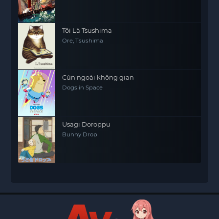
Tôi Là Tsushima
Ore, Tsushima
Cún ngoài không gian
Dogs in Space
Usagi Doroppu
Bunny Drop