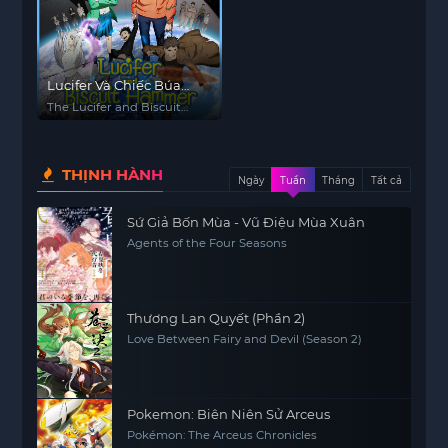
Lucifer Và Chiếc Búa
Bánh Quy (Samidare
The Lucifer and Biscuit
Của Những Tinh Cầu)
Hammer Hoshi no
samidare
THỊNH HÀNH
Ngày
Tuần
Tháng
Tất cả
Sứ Giả Bốn Mùa - Vũ Điệu Mùa Xuân
Agents of the Four Seasons
Thương Lan Quyết (Phần 2)
Love Between Fairy and Devil (Season 2)
Pokemon: Biên Niên Sử Arceus
Pokémon: The Arceus Chronicles