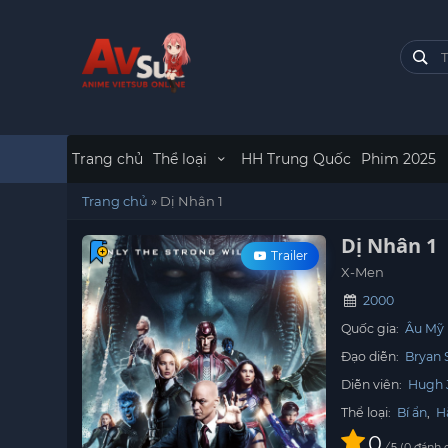
Trang chủ
Thể loại
HH Trung Quốc
Phim 2025
Trang chủ
»
Dị Nhân 1
Dị Nhân 1
Trailer
X-Men
2000
Quốc gia:
Âu Mỹ
Đạo diễn:
Bryan 
Diễn viên:
Hugh 
Thể loại:
Bí ẩn
,
H
0
/
0
đánh 
5