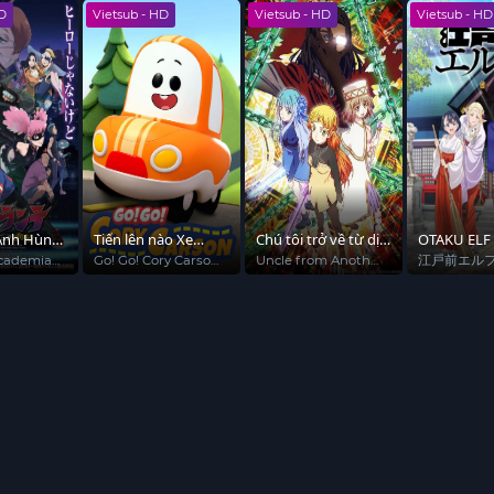
Vietsub - HD
Vietsub - HD
Vietsub - HD
ến đấu đầy kịch tính mà còn truyền tải thông điệp về tình bạn v
Tiến lên nào Xe
Chú tôi trở về từ dị
OTAKU ELF
Nhỏ! (Phần 1)
giới
Go! Go! Cory Carson
Uncle from Another
江戸前エルフ
(Season 1)
World