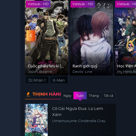
Vietsub - HD
Vietsub - HD
Vietsub - HD
cường. Bộ phim không chỉ mang đến những cảnh chi
đấu tranh vì chính nghĩa.
Cuộc phiêu lưu kì lạ
Ranh giới quỷ
Học Viện Anh Hùng:
của JoJo (Phần 2)
Vigilantes
JoJo's Bizarre
Devils' Line
My Hero Academia:
Adventure (Season
Vigilantes
Dị Nhân 1
X-Men
2)
THỊNH HÀNH
Ngày
Tuần
Tháng
Tất cả
Cô Gái Ngựa Đua: Lọ Lem
Xám
Umamusume: Cinderella Gray