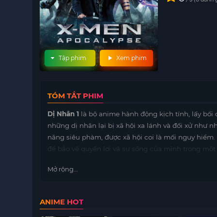
Tập phim
Xem phim
TÓM TẮT PHIM
Dị Nhân 1
là bộ anime hành động kịch tính, lấy bối 
những dị nhân lại bị xã hội xa lánh và đối xử như
năng siêu phàm, được xã hội coi là mối nguy hiểm.
để bảo vệ quyền lợi và sự sống của mình trong một 
Nhân vật chính, Kazuya, là một dị nhân với khả năn
Mở rộng...
bị săn lùng và phải chạy trốn khỏi những thế lực x
những người thân yêu và tìm kiếm sự thật về sự tồ
khi Kazuya và những người bạn phải đối mặt với n
ANIME HOT
Dị Nhân 1
là một bộ
anime hay
, kết hợp giữa hành 