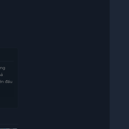
ưng
hả
iến đấu
dị nhân
 vệ
y cấn,
 kiên