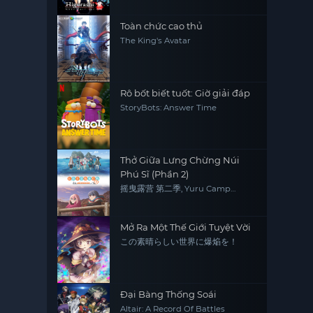
Toàn chức cao thủ
The King's Avatar
Rô bốt biết tuốt: Giờ giải đáp
StoryBots: Answer Time
Thở Giữa Lưng Chừng Núi
Phú Sĩ (Phần 2)
摇曳露营 第二季, Yuru Camp
(Season 2)
Mở Ra Một Thế Giới Tuyệt Vời
この素晴らしい世界に爆焔を！
Đại Bàng Thống Soái
Altair: A Record Of Battles