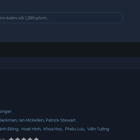
Singer
Jackman
Ian McKellen
Patrick Stewart
ành Động
,
Hoạt Hình
,
Khoa Học
,
Phiêu Lưu
,
Viễn Tưởng
giá