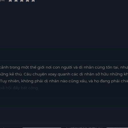
cảnh trong một thế giới nơi con người và dị nhân cùng tồn tại, nh
 những kẻ thù. Câu chuyện xoay quanh các dị nhân sở hữu những k
 Tuy nhiên, không phải dị nhân nào cũng xấu, và họ đang phải ch
xã hội đầy bất công.
g đặc biệt, vô tình bị cuốn vào cuộc chiến sinh tồn khi một nhóm 
ấu xa. Cùng với những đồng đội mới, Kazuya phải chiến đấu để bảo
n tại của mình. Mỗi trận chiến đều mang đến những tình huống ga
hững kẻ thù hùng mạnh và những bí mật được giấu kín.
động, tình cảm và những thông điệp sâu sắc về sự phân biệt và sự