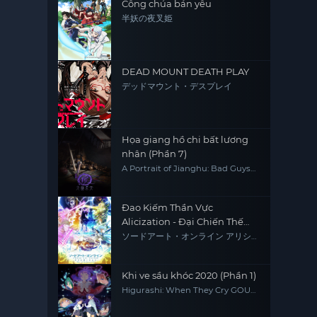
Công chúa bán yêu
半妖の夜叉姫
DEAD MOUNT DEATH PLAY
デッドマウント・デスプレイ
Họa giang hồ chi bất lương
nhân (Phần 7)
A Portrait of Jianghu: Bad Guys
(Season 7)
Đao Kiếm Thần Vực
Alicization - Đại Chiến Thế
Giới Ngầm Mùa Cuối
ソードアート・オンライン アリシゼ
ーション War of Underworld -THE
LAST SEASON-
Khi ve sầu khóc 2020 (Phần 1)
Higurashi: When They Cry GOU
(Season 1)