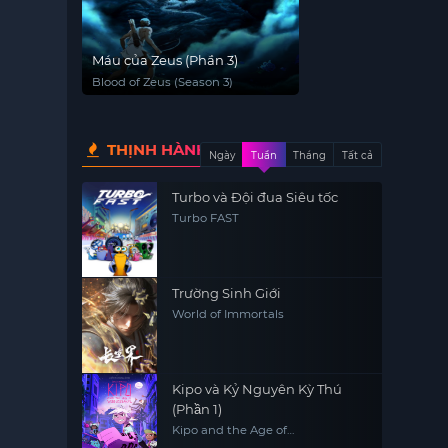
Máu của Zeus (Phần 3)
Blood of Zeus (Season 3)
THỊNH HÀNH
Ngày
Tuần
Tháng
Tất cả
Turbo và Đội đua Siêu tốc
Turbo FAST
Trường Sinh Giới
World of Immortals
Kipo và Kỷ Nguyên Kỳ Thú
(Phần 1)
Kipo and the Age of
Wonderbeasts (Season 1)