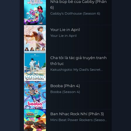
Nhà búp bê của Gabby (Phần
6)
Gabby's Dollhouse (Season 6)
Your Lie in April
Your Lie in April
Cha tôi là tác giả truyện tranh
thô tục
Kakushigoto: My Dad's Secret
Ambition
Booba (Phần 4)
Booba (Season 4)
Ban Nhạc Rock Nhí (Phần 3)
Mini Beat Power Rockers (Season
3)