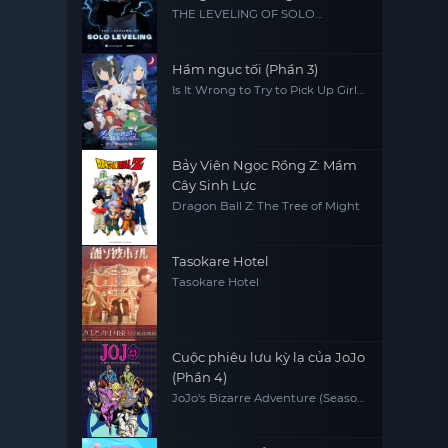
THE LEVELING OF SOLO
LEVELING
Hầm ngục tối (Phần 3)
Is It Wrong to Try to Pick Up Girls
in a Dungeon? (Season 3)
Bảy Viên Ngọc Rồng Z: Mầm
Cây Sinh Lực
Dragon Ball Z: The Tree of Might
Tasokare Hotel
Tasokare Hotel
Cuộc phiêu lưu kỳ lạ của JoJo
(Phần 4)
JoJo's Bizarre Adventure (Season
4)