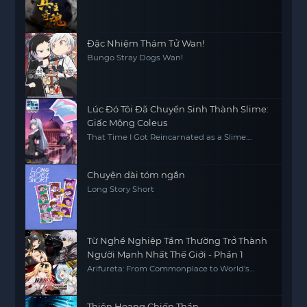
Đặc Nhiệm Thám Tử Wan!
Bungo Stray Dogs Wan!
Lúc Đó Tôi Đã Chuyển Sinh Thành Slime:
Giấc Mộng Coleus
That Time I Got Reincarnated as a Slime:
Visions of Coleus
Chuyện dài tóm ngắn
Long Story Short
Từ Nghề Nghiệp Tầm Thường Trở Thành
Người Mạnh Nhất Thế Giới - Phần 1
Arifureta: From Commonplace to World's
Strongest S1
Thiên Hoang Chiến Thần