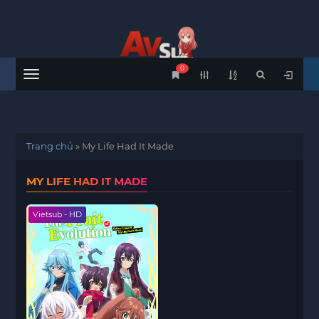
0
Menu
Trang chủ
»
My Life Had It Made
MY LIFE HAD IT MADE
Vietsub - HD