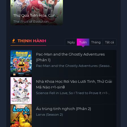
Thứ Quả Tiến Hóa: Còn
Chưa Hiểu Chuyện Gì Thì
The Fruit of Evolution:
Đời Tôi Đã Trở Nên Vô
Before I Knew It, My Life
Had It Made, Shinka no Mi -
Đối
Shiranai Uchi ni Kachigumi
THỊNH HÀNH
Jinsei-
Ngày
Tuần
Tháng
Tất cả
Pac-Man and the Ghostly Adventures
(Phần 1)
Pac-Man and the Ghostly Adventures (Season
1)
Nhà Khoa Học Rơi Vào Lưới Tình, Thử Giải
Mã Nào r=1-sinθ
Science Fell in Love, So I Tried to Prove It r=1-
sinθ
Ấu trùng tinh nghịch (Phần 2)
Larva (Season 2)