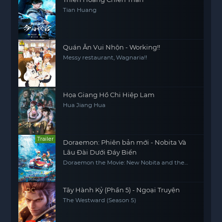
Tian Huang
Quán Ăn Vui Nhộn - Working!!
Messy restaurant, Wagnaria!!
Họa Giang Hồ Chi Hiệp Lam
Hua Jiang Hua
Trailer
Doraemon: Phiên bản mới - Nobita Và
Lâu Đài Dưới Đáy Biển
Doraemon the Movie: New Nobita and the
Castle of the Undersea Devil
Tây Hành Kỷ (Phần 5) - Ngoại Truyện
The Westward (Season 5)