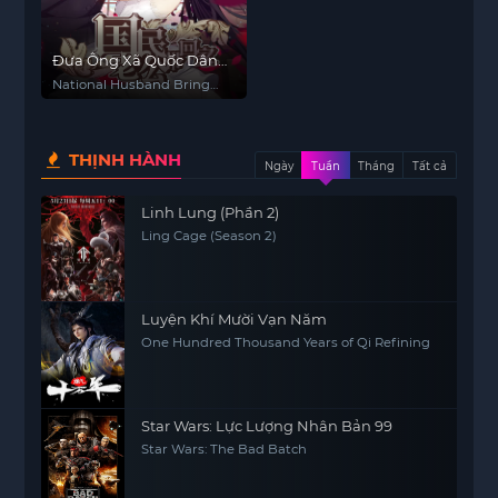
Đưa Ông Xã Quốc Dân
Về Nhà (Phần 1)
National Husband Bring
Home (Season 1)
THỊNH HÀNH
Ngày
Tuần
Tháng
Tất cả
Linh Lung (Phần 2)
Ling Cage (Season 2)
Luyện Khí Mười Vạn Năm
One Hundred Thousand Years of Qi Refining
Star Wars: Lực Lượng Nhân Bản 99
Star Wars: The Bad Batch