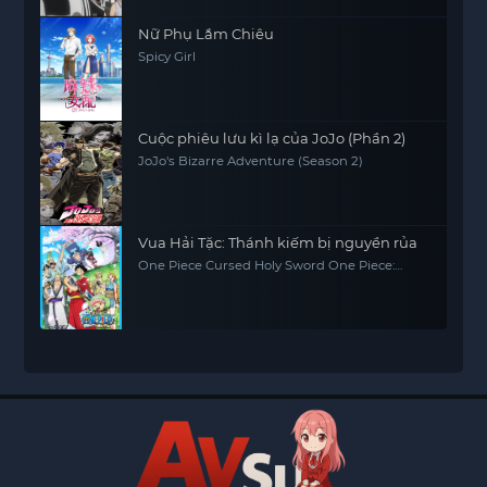
Nữ Phụ Lắm Chiêu
Spicy Girl
Cuộc phiêu lưu kì lạ của JoJo (Phần 2)
JoJo's Bizarre Adventure (Season 2)
Vua Hải Tặc: Thánh kiếm bị nguyền rủa
One Piece Cursed Holy Sword One Piece:
Norowareta Seiken (Movie 5)