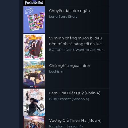
Chuyện dài tóm ngắn
Long Story Short
Vì mình chẳng muốn bị đau
nên mình sẽ nâng tối đa lực
phòng ngự - mùa 2
BOFURI: I Don't Want to Get Hurt,
so I'll Max Out My Defense.
Season 2
Chủ nghĩa ngoại hình
Lookism
Lam Hỏa Diệt Quỷ (Phần 4)
Blue Exorcist (Season 4)
Vương Giả Thiên Hạ (Mùa 4)
Kingdom (Season 4)