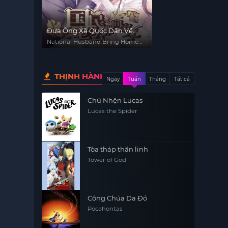
Đưa Ông Xã Quốc Dân Về
Nhà (Phần 4)
National Husband Bring Home
(Season 4)
THỊNH HÀNH
Ngày
Tuần
Tháng
Tất cả
Chú Nhện Lucas
Lucas the Spider
Tòa tháp thần linh
Tower of God
Công Chúa Da Đỏ
Pocahontas