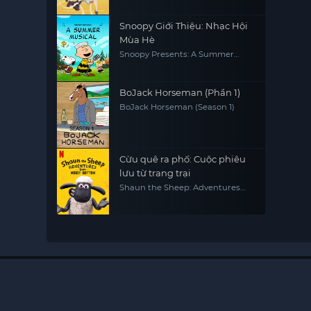
thực tế
Snoopy Giới Thiệu: Nhạc Hội
Mùa Hè
Snoopy Presents: A Summer
Musical
BoJack Horseman (Phần 1)
BoJack Horseman (Season 1)
Cừu quê ra phố: Cuộc phiêu
lưu từ trang trại
Shaun the Sheep: Adventures
from Mossy Bottom