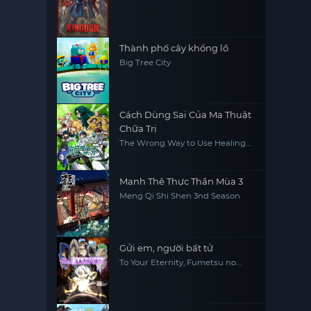
Thành phố cây khổng lồ
Big Tree City
Cách Dùng Sai Của Ma Thuật
Chữa Trị
The Wrong Way to Use Healing
Magic
Manh Thê Thực Thần Mùa 3
Meng Qi Shi Shen 3nd Season
Gửi em, người bất tử
To Your Eternity, Fumetsu no
Anata e