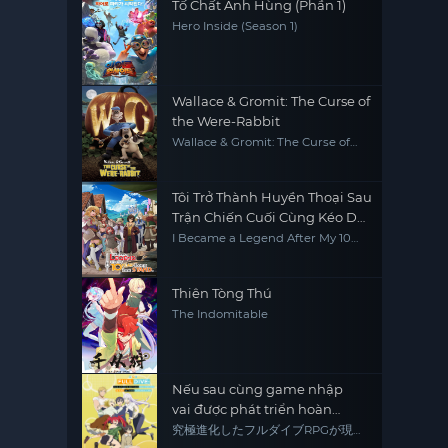
Tố Chất Anh Hùng (Phần 1)
Hero Inside (Season 1)
Wallace & Gromit: The Curse of
the Were-Rabbit
Wallace & Gromit: The Curse of
the Were-Rabbit
Tôi Trở Thành Huyền Thoại Sau
Trận Chiến Cuối Cùng Kéo Dài
10 Năm
I Became a Legend After My 10
Year-Long Last Stand
Thiên Tòng Thú
The Indomitable
Nếu sau cùng game nhập
vai được phát triển hoàn
thành thì còn chết tiệt hơn
究極進化したフルダイブRPGが現実
よりもクソゲーだったら