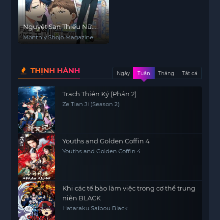
Nguyệt San Thiếu Nữ
Nozaki-kun
Monthly Shojo Magazine
Nozaki-kun
THỊNH HÀNH
Ngày
Tuần
Tháng
Tất cả
Trạch Thiên Ký (Phần 2)
Ze Tian Ji (Season 2)
Youths and Golden Coffin 4
Youths and Golden Coffin 4
Khi các tế bào làm việc trong cơ thể trung
niên BLACK
Hataraku Saibou Black