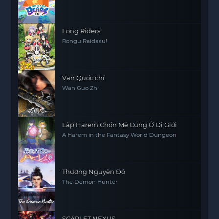
Long Riders!
Rongu Raidasu!
Vạn Quốc chí
Wan Guo Zhi
Lập Harem Chốn Mê Cung Ở Dị Giới
A Harem in the Fantasy World Dungeon
Thương Nguyên Đồ
The Demon Hunter
SCARLET NEXUS