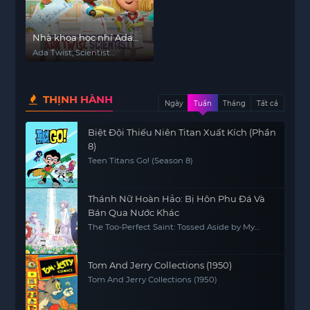
Nhà khoa học nhí Ada
Twist (Phần 2)
Ada Twist, Scientist
(Season 2)
THỊNH HÀNH
Ngày
Tuần
Tháng
Tất cả
Biệt Đội Thiếu Niên Titan Xuất Kích (Phần
8)
Teen Titans Go! (Season 8)
Thánh Nữ Hoàn Hảo: Bị Hôn Phu Đá Và
Bán Qua Nước Khác
The Too-Perfect Saint: Tossed Aside by My
Fiancé and Sold to Another Kingdom
Tom And Jerry Collections (1950)
Tom And Jerry Collections (1950)