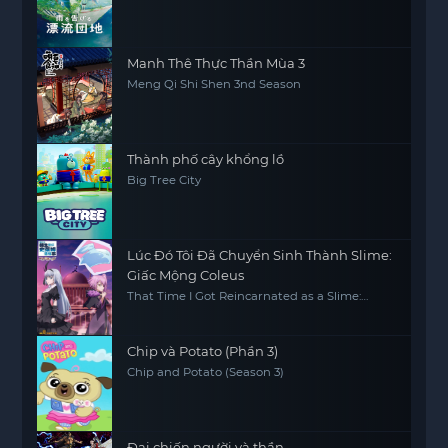
Manh Thê Thực Thần Mùa 3
Meng Qi Shi Shen 3nd Season
Thành phố cây khổng lồ
Big Tree City
Lúc Đó Tôi Đã Chuyển Sinh Thành Slime:
Giấc Mộng Coleus
That Time I Got Reincarnated as a Slime:
Visions of Coleus
Chip và Potato (Phần 3)
Chip and Potato (Season 3)
Đại chiến người và thần