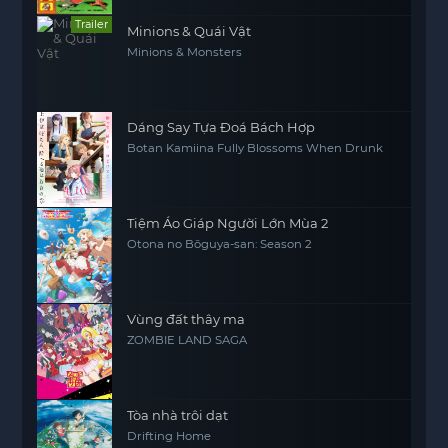
Trailer
Minions & Quái Vật
Minions & Monsters
Dáng Say Tựa Đoá Bách Hợp
Botan Kamiina Fully Blossoms When Drunk
Tiệm Áo Giáp Người Lớn Mùa 2
Otona no Bōguya-san: Season 2
Vùng đất thây ma
ZOMBIE LAND SAGA
Tòa nhà trôi dạt
Drifting Home