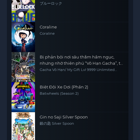
ブルーロック
Coraline
Coraline
Bị phản bội nơi sâu thẳm hầm ngục,
nhưng nhờ thiên phú “Vô Hạn Gacha”, tôi
chiêu mộ các đồng đội cấp 9999 để trả
Gacha Vô Hạn/ My Gift Lvl 9999 Unlimited
Gacha: Backstabbed in a Backwater
thù các đồng đội cũ và cả thế giới! Đáng
Dungeon, I'm Out for Revenge!
đời chúng!
Biệt Đội Xe Dơi (Phần 2)
Batwheels (Season 2)
Gin no Saji Silver Spoon
銀の匙 Silver Spoon