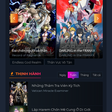
nhiều. Khi sự thật dần được tiết lộ, Lệ Hàn phải
lựa chọn giữa hai quyết định khó khăn, đó là trả
thù hoặc trả ơn…
úng
Đại chiến người và thần
DARLING in the FRANXX
Quý
Record of Ragnarok
DARLING in the FRANXX
Nob
Endless God Realm
Thần Vực Vô Tận
THỊNH HÀNH
Ngày
Tuần
Tháng
Tất cả
Những Thẩm Tra Viên Kỳ Tích
Vatican Miracle Examiner
Lập Harem Chốn Mê Cung Ở Dị Giới