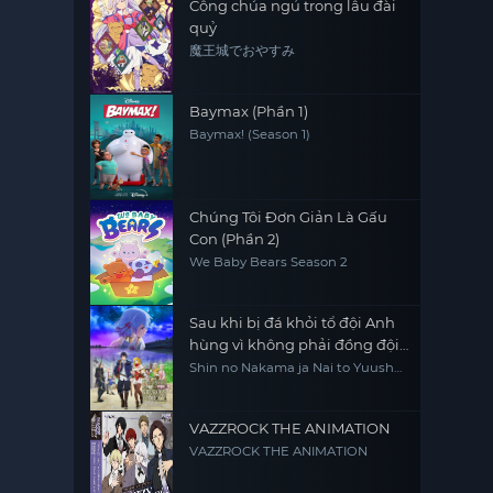
Công chúa ngủ trong lâu đài
quỷ
魔王城でおやすみ
Baymax (Phần 1)
Baymax! (Season 1)
Chúng Tôi Đơn Giản Là Gấu
Con (Phần 2)
We Baby Bears Season 2
Sau khi bị đá khỏi tổ đội Anh
hùng vì không phải đồng đội
thực sự của họ, tôi quyết định
Shin no Nakama ja Nai to Yuusha
no Party wo Oidasareta node,
sẽ sống chậm lại ở nơi biên ải
Henkyou de Slow Life suru Koto
ni Shimashita, Banished from
the Hero's Party, I Decided to Live
VAZZROCK THE ANIMATION
a Quiet Life in the Countryside
VAZZROCK THE ANIMATION