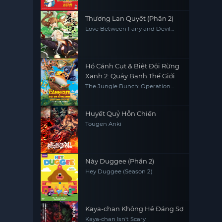
Thương Lan Quyết (Phần 2)
Love Between Fairy and Devil
(Season 2)
Hổ Cánh Cụt & Biệt Đội Rừng
Xanh 2: Quậy Banh Thế Giới
The Jungle Bunch: Operation
Meltdown
Huyết Quỷ Hỗn Chiến
Tougen Anki
Này Duggee (Phần 2)
Hey Duggee (Season 2)
Kaya-chan Không Hề Đáng Sợ
Kaya-chan Isn't Scary