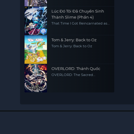
Lúc Đó Tôi Đã Chuyển Sinh
Thành Slime (Phần 4)
That Time I Got Reincarnated as
a Slime (Season 4)
Tom & Jerry: Back to Oz
Tom & Jerry: Back to Oz
OVERLORD: Thánh Quốc
OVERLORD: The Sacred
Kingdom