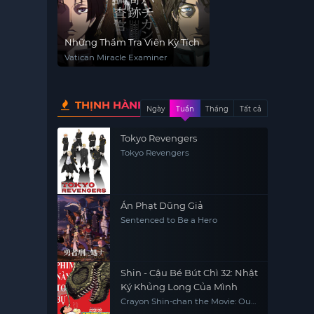
Những Thẩm Tra Viên Kỳ Tích
Vatican Miracle Examiner
THỊNH HÀNH
Ngày
Tuần
Tháng
Tất cả
Tokyo Revengers
Tokyo Revengers
Án Phạt Dũng Giả
Sentenced to Be a Hero
Shin - Cậu Bé Bút Chì 32: Nhật
Ký Khủng Long Của Mình
Crayon Shin-chan the Movie: Our
Dinosaur Diary