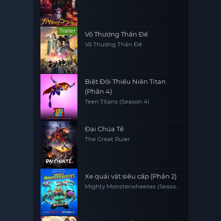
Trailer
Vô Thượng Thần Đế
Vô Thượng Thần Đế
Biệt Đội Thiếu Niên Titan
(Phần 4)
Teen Titans (Season 4)
Đại Chúa Tể
The Great Ruler
Xe quái vật siêu cấp (Phần 2)
Mighty Monsterwheelies (Season
2)