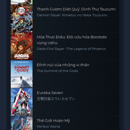
Thanh Gươm Diệt Quỷ: Dinh Thự Tsuzumi
Demon Slayer: Kimetsu no Yaiba Tsuzumi
Mansion Arc
Hỏa Thực Điểu: Đội cứu hỏa Borotobi
vùng Ushu
Oedo Fire Slayer -The Legend of Phoenix-
Đỉnh núi của những vị thần
The Summit of the Gods
Eureka Seven
交響詩篇エウレカセブン
Thế Giới Hoàn Mỹ
Perfect World