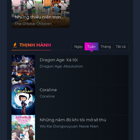
Những thiếu niên trong
không gian
The Orbital Children
THỊNH HÀNH
Ngày
Tuần
Tháng
Tất cả
Dragon Age: Xá tội
Dragon Age: Absolution
Coraline
Coraline
Những năm đó khi tôi mở sở thú
Wo Kai Dongwuyuan Naxie Nian