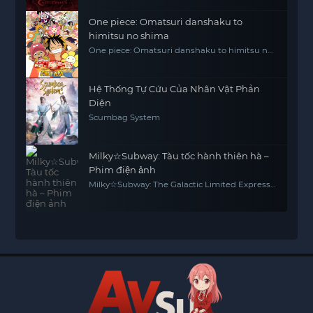
One piece: Omatsuri danshaku to
himitsu no shima
One piece: Omatsuri danshaku to himitsu no
shima
Hệ Thống Tự Cứu Của Nhân Vật Phản
Diện
Scumbag System
Milky☆Subway: Tàu tốc hành thiên hà –
Phim điện ảnh
Milky☆Subway: The Galactic Limited Express -
the Movie