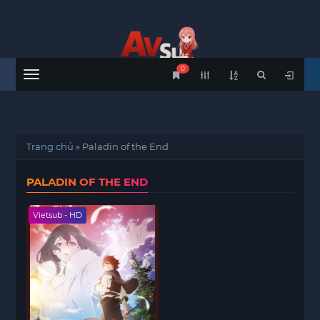
0
Menu
Trang chủ
»
Paladin of the End
PALADIN OF THE END
Vietsub - HD