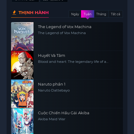
lựa chọn tuyệt vời dành cho những ai yêu thích
THỊNH HÀNH
những câu chuyện cảm động, hài hước và giàu
Ngày
Tuần
Tháng
Tất cả
tính nhân văn.
The Legend of Vox Machina
The Legend of Vox Machina
Huyết Và Tâm
Blood and heart: The legendary life of a
Japanese youth in China
Naruto phần 1
Naruto Dattebayo
Cuộc Chiến Hầu Gái Akiba
Akiba Maid War