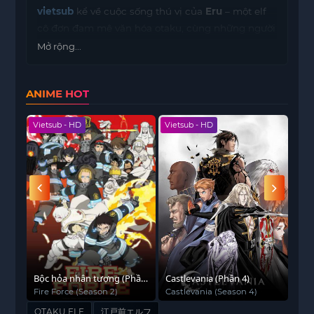
vietsub
kể về cuộc sống thú vị của
Eru
– một elf
cô đơn đam mê văn hóa otaku, cùng những người
bạn xung quanh cô. Trong thế giới hiện đại đầy
Mở rộng...
thử thách,
Eru
phải học cách thích nghi và vượt
qua những rào cản xã hội, đồng thời giữ gìn niềm
ANIME HOT
đam mê và cá tính riêng biệt.
Phim mang đến sự kết hợp hài hòa giữa yếu tố
Vietsub - HD
Vietsub - HD
Viet
giả tưởng và đời thường, cùng các tình huống hài
hước, nhẹ nhàng nhưng cũng không kém phần
sâu sắc về tình bạn và sự trưởng thành. Những
khoảnh khắc vui nhộn xen lẫn cảm động tạo nên
sức hút đặc biệt, khiến người xem dễ dàng đồng
cảm với hành trình tự tìm kiếm bản thân của
nhân vật chính.
Ngoài ra,
OTAKU ELF Sư
còn khai thác sâu sắc về
ận
Bộc hỏa nhân tượng (Phần
văn hóa otaku và các nét đặc trưng của thế giới
Castlevania (Phần 4)
Dịc
2)
on
Fire Force (Season 2)
Castlevania (Season 4)
Ren
elf, tạo nên một không gian phim độc đáo, vừa
mang tính giải trí vừa giáo dục. Bộ anime này là
OTAKU ELF
江戸前エルフ