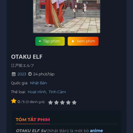
Tập phim
Xem phim
OTAKU ELF
江戸前エルフ
2023
24 phút/tập
Quốc gia:
Nhật Bản
Thể loại:
Hoạt Hình
,
Tình Cảm
0
/
0
đánh giá
5
TÓM TẮT PHIM
OTAKU ELF Sư
(Nhật Bản) là một bộ
anime