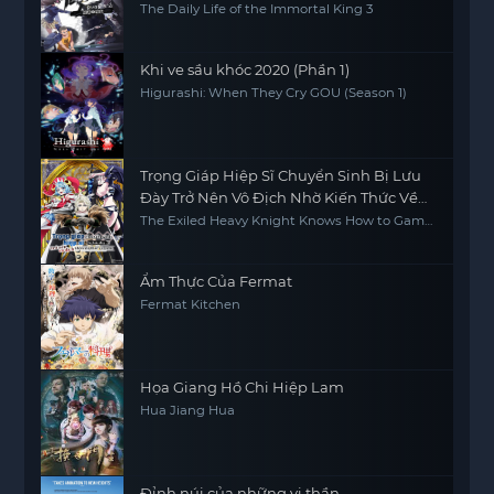
The Daily Life of the Immortal King 3
Khi ve sầu khóc 2020 (Phần 1)
Higurashi: When They Cry GOU (Season 1)
Trọng Giáp Hiệp Sĩ Chuyển Sinh Bị Lưu
Đày Trở Nên Vô Địch Nhờ Kiến Thức Về
Game
The Exiled Heavy Knight Knows How to Game
the System
Ẩm Thực Của Fermat
Fermat Kitchen
Họa Giang Hồ Chi Hiệp Lam
Hua Jiang Hua
Đỉnh núi của những vị thần