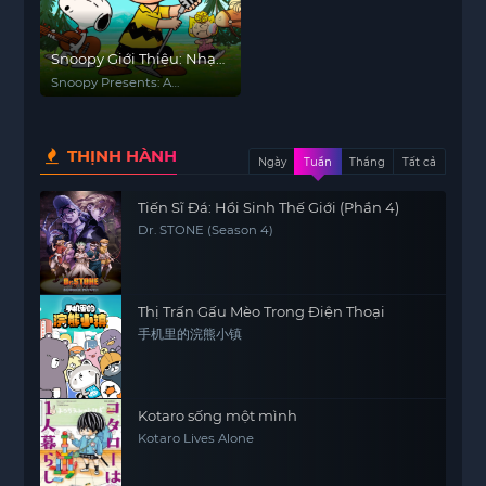
Snoopy Giới Thiệu: Nhạc
Hội Mùa Hè
Snoopy Presents: A
Summer Musical
THỊNH HÀNH
Ngày
Tuần
Tháng
Tất cả
Tiến Sĩ Đá: Hồi Sinh Thế Giới (Phần 4)
Dr. STONE (Season 4)
Thị Trấn Gấu Mèo Trong Điện Thoại
手机里的浣熊小镇
Kotaro sống một mình
Kotaro Lives Alone