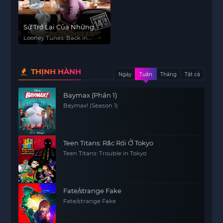
Sự Trở Lại Của Những
Giai Điệu Vui Vẻ
Looney Tunes: Back in
Action
THỊNH HÀNH
Ngày
Tuần
Tháng
Tất cả
Baymax (Phần 1)
Baymax! (Season 1)
Teen Titans: Rắc Rối Ở Tokyo
Teen Titans: Trouble in Tokyo
Fate/strange Fake
Fate/strange Fake