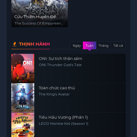
Cửu Thiên Huyền Đế
Quyết Phần 2
The Success Of Empyrean
Xuan Emperor
THỊNH HÀNH
Ngày
Tuần
Tháng
Tất cả
ONI: Sự tích thần sấm
ONI: Thunder God's Tale
Toàn chức cao thủ
The King's Avatar
Tiểu Hầu Vương (Phần 1)
LEGO Monkie Kid (Season 1)