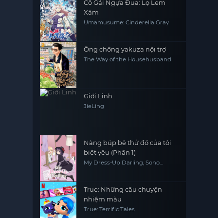
Cô Gái Ngựa Đua: Lọ Lem
Xám
Umamusume: Cinderella Gray
Ông chồng yakuza nội trợ
The Way of the Househusband
Giới Linh
JieLing
Nàng búp bê thử đồ của tôi
biết yêu (Phần 1)
My Dress-Up Darling, Sono
Kisekae Ningyou wa Koi wo Suru
True: Những câu chuyện
nhiệm màu
True: Terrific Tales