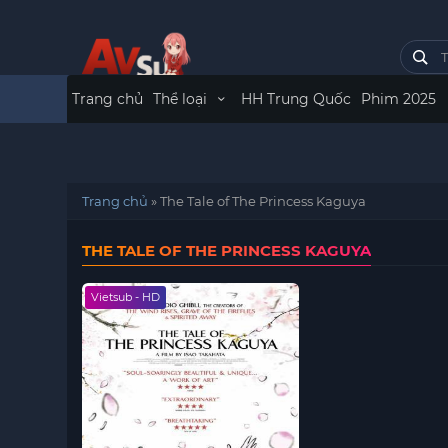
Trang chủ
Thể loại
HH Trung Quốc
Phim 2025
Trang chủ
»
The Tale of The Princess Kaguya
THE TALE OF THE PRINCESS KAGUYA
Vietsub - HD