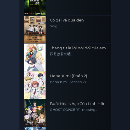
Cô gái và quạ đen
Sing
Tháng tư là lời nói dối của em
四月は君の嘘
Hana-Kimi (Phần 2)
Hana-Kimi (Season 2)
Buổi Hòa Nhạc Của Linh Hồn
GHOST CONCERT : missing
Songs