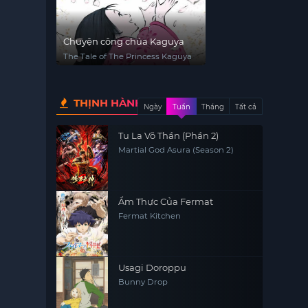
Chuyện công chúa Kaguya
The Tale of The Princess Kaguya
THỊNH HÀNH
Ngày
Tuần
Tháng
Tất cả
Tu La Võ Thần (Phần 2)
Martial God Asura (Season 2)
Ẩm Thực Của Fermat
Fermat Kitchen
Usagi Doroppu
Bunny Drop