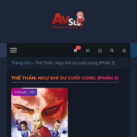
0
Menu
Trang chủ
»
Thế Thần: Ngự khí sư cuối cùng (Phần 3)
THẾ THẦN: NGỰ KHÍ SƯ CUỐI CÙNG (PHẦN 3)
Vietsub - HD