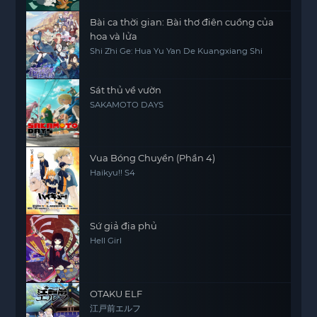
Bài ca thời gian: Bài thơ điên cuồng của
hoa và lửa
Shi Zhi Ge: Hua Yu Yan De Kuangxiang Shi
Sát thủ về vườn
SAKAMOTO DAYS
Vua Bóng Chuyền (Phần 4)
Haikyu!! S4
Sứ giả địa phủ
Hell Girl
OTAKU ELF
江戸前エルフ