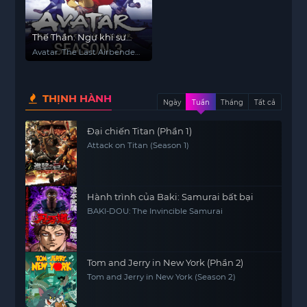
Thế Thần: Ngự khí sư
cuối cùng (Phần 3)
Avatar: The Last Airbender
(Season 3)
THỊNH HÀNH
Ngày
Tuần
Tháng
Tất cả
Đại chiến Titan (Phần 1)
Attack on Titan (Season 1)
Hành trình của Baki: Samurai bất bại
BAKI-DOU: The Invincible Samurai
Tom and Jerry in New York (Phần 2)
Tom and Jerry in New York (Season 2)