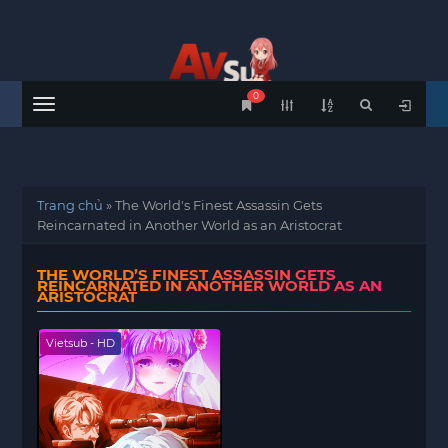
0
Menu
Trang chủ
»
The World's Finest Assassin Gets
Reincarnated in Another World as an Aristocrat
THE WORLD’S FINEST ASSASSIN GETS
REINCARNATED IN ANOTHER WORLD AS AN
ARISTOCRAT
Vietsub - HD