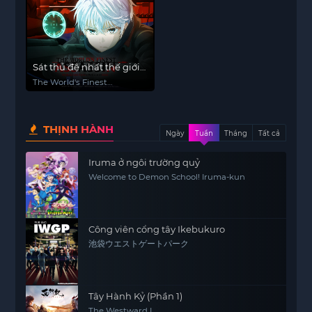
Sát thủ đệ nhất thế giới
chuyển sinh thành quý
The World's Finest
tộc
Assassin Gets
Reincarnated in Another
World as an Aristocrat,
THỊNH HÀNH
Sekai Saikou no
Ngày
Tuần
Tháng
Tất cả
Ansatsusha, Isekai Kizoku
ni Tensei suru
Iruma ở ngôi trường quỷ
Welcome to Demon School! Iruma-kun
Công viên cổng tây Ikebukuro
池袋ウエストゲートパーク
Tây Hành Kỷ (Phần 1)
The Westward I