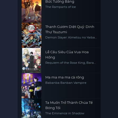
Bức Tường Băng
The Ramparts of Ice
Thanh Gươm Diệt Quỷ: Dinh
Thự Tsuzumi
Demon Slayer: Kimetsu no Yaiba
Tsuzumi Mansion Arc
Lễ Cầu Siêu Của Vua Hoa
Hồng
Requiem of the Rose King, Bara
Ou no Souretsu
Ma ma ma ma cà rồng
Babanba Banban Vampire
Ta Muốn Trở Thành Chúa Tể
Bóng Tối
The Eminence in Shadow