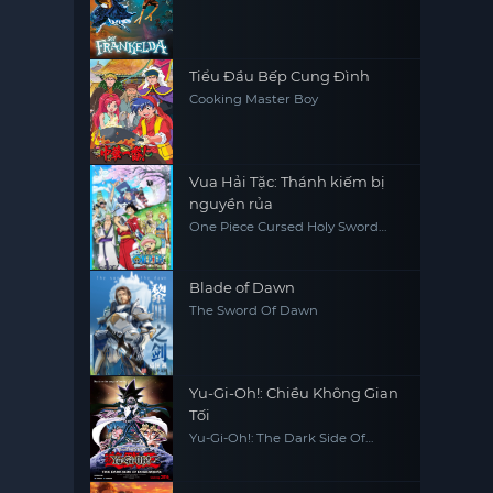
Tiểu Đầu Bếp Cung Đình
Cooking Master Boy
Vua Hải Tặc: Thánh kiếm bị
nguyền rủa
One Piece Cursed Holy Sword
One Piece: Norowareta Seiken
(Movie 5)
Blade of Dawn
The Sword Of Dawn
Yu-Gi-Oh!: Chiều Không Gian
Tối
Yu-Gi-Oh!: The Dark Side Of
Dimensions