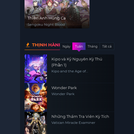
Thiên Anh Hùng Ca
Sengoku Night Blood
THỊNH HÀNH
Ngày
Tuần
Tháng
Tất cả
Kipo và Kỷ Nguyên Kỳ Thú
(Phần 1)
Kipo and the Age of
Wonderbeasts (Season 1)
Wonder Park
Wonder Park
Những Thẩm Tra Viên Kỳ Tích
Vatican Miracle Examiner