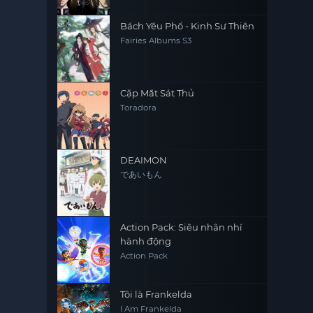
Bách Yêu Phổ - Kinh Sư Thiên
Fairies Albums S3
Cặp Mắt Sát Thủ
Toradora
DEAIMON
であいもん
Action Pack: Siêu nhân nhí
hành động
Action Pack
Tôi là Frankelda
I Am Frankelda