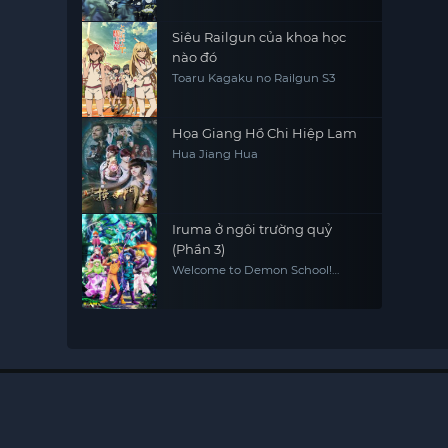
Siêu Railgun của khoa học
nào đó
Toaru Kagaku no Railgun S3
Họa Giang Hồ Chi Hiệp Lam
Hua Jiang Hua
Iruma ở ngôi trường quỷ
(Phần 3)
Welcome to Demon School!
Iruma-kun (Season 3)